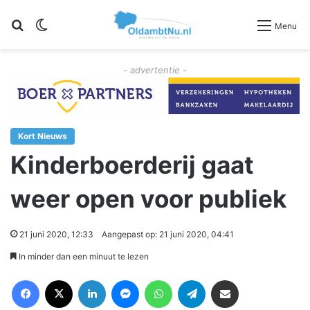
Zoeken
Switch skin
Menu
- advertentie -
Kort Nieuws
Kinderboerderij gaat
weer open voor publiek
21 juni 2020, 12:33
Aangepast op: 21 juni 2020, 04:41
In minder dan een minuut te lezen
Facebook
X
LinkedIn
Messenger
WhatsApp
Telegram
Deel via Email