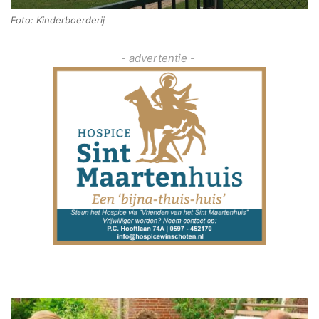
Foto: Kinderboerderij
- advertentie -
O