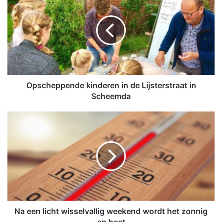
p
s
c
h
e
p
p
e
n
Opscheppende kinderen in de Lijsterstraat in
d
Scheemda
e
k
N
i
a
n
e
d
e
e
n
r
l
e
i
n
c
i
h
n
t
Na een licht wisselvallig weekend wordt het zonnig
d
w