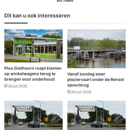
en heet
e
i
L
s
Dit kan u ook interesseren
i
s
j
e
s
l
t
v
e
a
r
l
s
l
t
i
r
g
Plus Giethoorn roept klanten
a
w
op winkelwagens terug te
Vanaf zondag weer
a
e
brengen voor onderhoud
pleziervaart onder de Rensel
t
e
spoorbrug
28 juli 2026
i
k
26 juni 2026
n
e
S
n
c
d
h
w
e
o
e
r