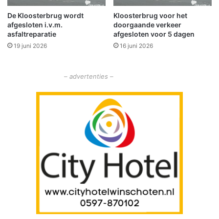
m
d
d
De Kloosterbrug wordt
Kloosterbrug voor het
t
afgesloten i.v.m.
doorgaande verkeer
a
h
asfaltreparatie
afgesloten voor 5 dagen
e
19 juni 2026
16 juni 2026
t
z
o
– advertenties –
n
n
i
g
e
n
h
e
e
t