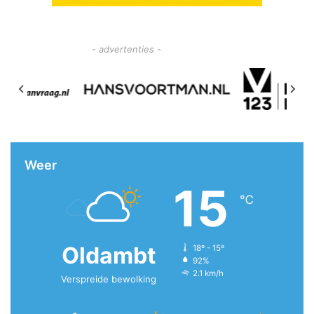
- advertenties -
Weer
15
℃
Oldambt
18º - 15º
92%
2.1 km/h
Verspreide bewolking