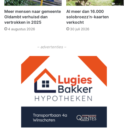
d
s
Meer mensen naar gemeente
Al meer dan 16.000
r
t
Oldambt verhuisd dan
solobroezz’n-kaarten
a
e
vertrokken in 2025
verkocht
g
r
4 augustus 2026
30 juli 2026
w
o
l
– advertenties –
d
e
o
p
s
l
o
t