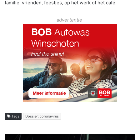
familie, vrienden, feestjes, op het werk of het café.
- advertentie -
Tags
Dossier: coronavirus
P