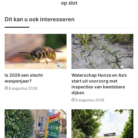
a
u
op slot
s
g
m
s
Dit kan u ook interesseren
e
p
t
a
a
n
a
d
n
e
z
n
i
i
e
n
n
O
Is 2026 een slecht
Waterschap Hunze en Aa’s
l
l
wespenjaar?
start uit voorzorg met
i
d
inspecties van kwetsbare
8 augustus 2026
j
dijken
a
k
m
6 augustus 2026
g
b
e
t
l
e
d
n
b
W
e
e