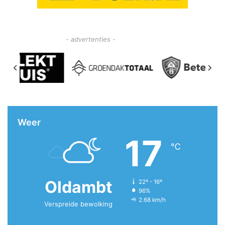
- advertenties -
Weer
17
℃
Oldambt
22º - 16º
96%
2.68 km/h
Verspreide bewolking