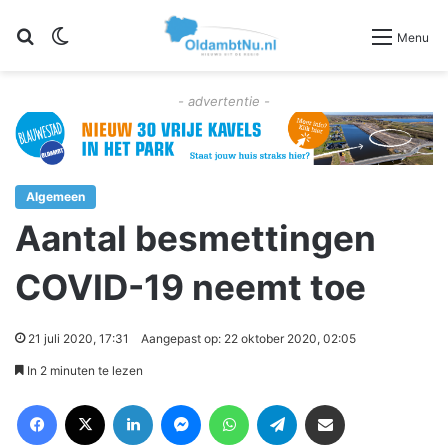
Zoeken
Switch skin
Menu
- advertentie -
Algemeen
Aantal besmettingen
COVID-19 neemt toe
21 juli 2020, 17:31
Aangepast op: 22 oktober 2020, 02:05
In 2 minuten te lezen
Facebook
X
LinkedIn
Messenger
WhatsApp
Telegram
Deel via Email