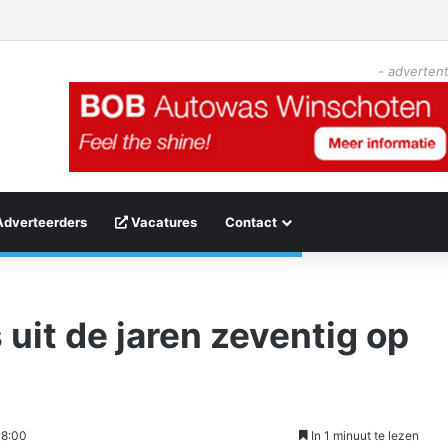
- advertent
Adverteerders
Vacatures
Contact
 uit de jaren zeventig op
18:00
In 1 minuut te lezen