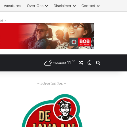
Vacatures
Over Ons
Disclaimer
Contact
ie -
℃
11
Willekeurig artikel
Switch skin
Zoeken
Oldambt
– advertenties –