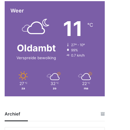
Weer
11
℃
Oldambt
27º - 10º
99%
0.7 km/h
Verspreide bewolking
27
32
22
℃
℃
℃
za
zo
ma
Archief