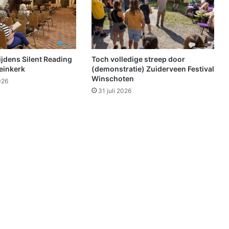
1
:
O
l
d
S
tijdens Silent Reading
Toch volledige streep door
c
einkerk
(demonstratie) Zuiderveen Festival
h
Winschoten
026
o
31 juli 2026
o
l