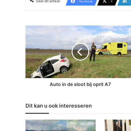
Deel dit artikel:
Facebook
X
A
u
t
o
i
n
d
e
s
l
Auto in de sloot bij oprit A7
o
o
t
Dit kan u ook interesseren
b
i
j
o