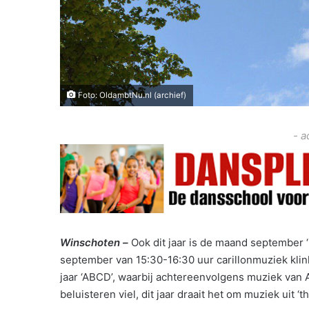
Foto: OldambtNu.nl (archief)
- a
Winschoten –
Ook dit jaar is de maand september ‘
september van 15:30-16:30 uur carillonmuziek klink
jaar ‘ABCD’, waarbij achtereenvolgens muziek van 
beluisteren viel, dit jaar draait het om muziek uit ‘t