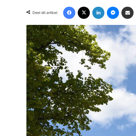
Facebook
X
LinkedIn
Messenger
Deel via Email
Deel dit artikel: