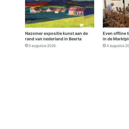
p
r
i
t
A
7
Nazomer expositie kunst aan de
Even offline 
rand van nederland in Beerta
in de Marktpl
5 augustus 2026
4 augustus 2