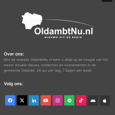
e
f
Over ons:
Met de website OldambtNu.nl bent u altijd op de hoogte van het
meest actuele nieuws, incidenten en evenementen in de
gemeente Oldambt. 24 uur per dag, 7 dagen per week.
Volg ons:
Facebook
X
LinkedIn
YouTube
Instagram
Spotify
TikTok
Android
App
app
Ap