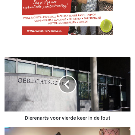
D
i
e
r
e
n
a
r
t
s
Dierenarts voor vierde keer in de fout
v
o
T