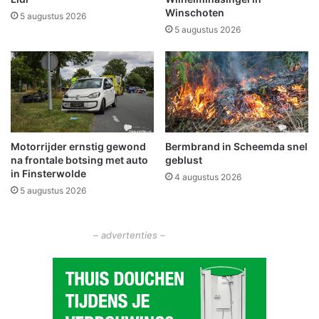
Winschoten
t
5 augustus 2026
r
5 augustus 2026
u
m
'
t
S
p
o
Motorrijder ernstig gewond
Bermbrand in Scheemda snel
o
na frontale botsing met auto
geblust
r
in Finsterwolde
4 augustus 2026
5 augustus 2026
– advertenties –