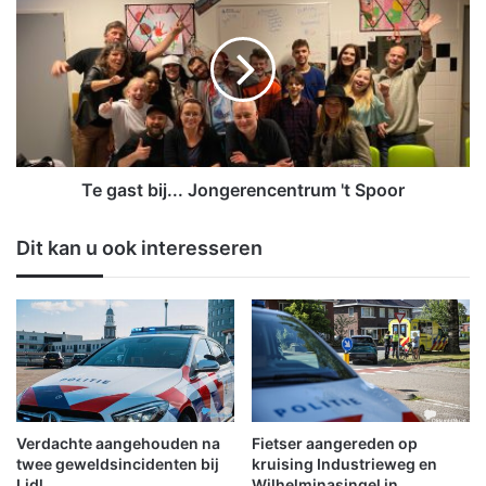
o
e
r
g
v
a
i
s
e
t
r
b
d
i
e
j
k
.
Te gast bij... Jongerencentrum 't Spoor
e
.
e
.
Dit kan u ook interesseren
r
J
i
o
n
n
d
g
e
e
f
r
o
e
u
n
t
c
Verdachte aangehouden na
Fietser aangereden op
e
twee geweldsincidenten bij
kruising Industrieweg en
n
Lidl
Wilhelminasingel in