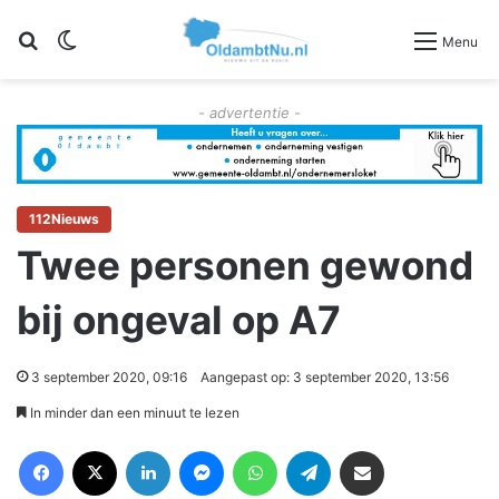
Zoeken
Switch skin
Menu
- advertentie -
112Nieuws
Twee personen gewond
bij ongeval op A7
3 september 2020, 09:16
Aangepast op: 3 september 2020, 13:56
In minder dan een minuut te lezen
Facebook
X
LinkedIn
Messenger
WhatsApp
Telegram
Deel via Email