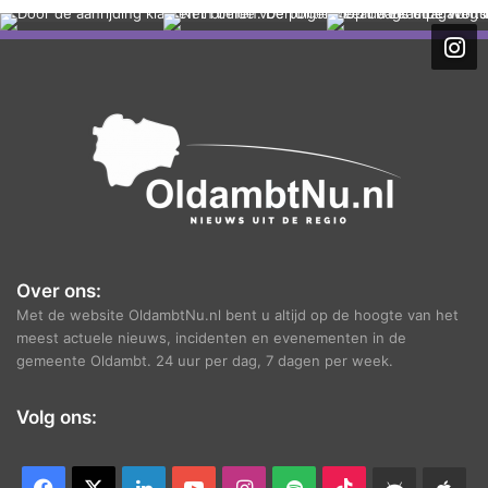
Over ons:
Met de website OldambtNu.nl bent u altijd op de hoogte van het
meest actuele nieuws, incidenten en evenementen in de
gemeente Oldambt. 24 uur per dag, 7 dagen per week.
Volg ons:
Facebook
X
LinkedIn
YouTube
Instagram
Spotify
TikTok
Android
App