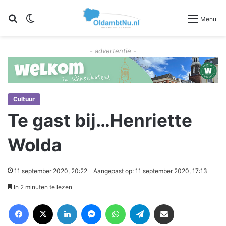
Zoeken
Switch skin
Menu
- advertentie -
Cultuur
Te gast bij…Henriette
Wolda
11 september 2020, 20:22
Aangepast op: 11 september 2020, 17:13
In 2 minuten te lezen
Facebook
X
LinkedIn
Messenger
WhatsApp
Telegram
Deel via Email