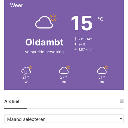
Weer
15
℃
Oldambt
21º - 14º
97%
1.87 km/h
Verspreide bewolking
21
27
31
℃
℃
℃
vr
za
zo
Archief
Archief