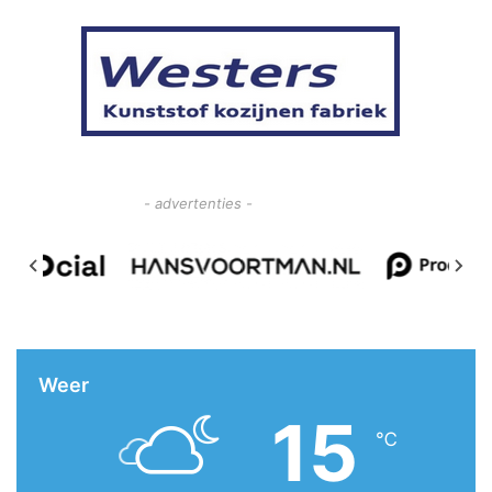
- advertenties -
Weer
15
℃