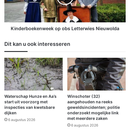
g
r
t
b
A
o
s
e
t
k
Kinderboekenweek op obs Letterwies Nieuwolda
r
e
i
n
Dit kan u ook interesseren
d
w
B
e
e
e
r
k
e
o
n
p
d
o
s
b
e
s
Waterschap Hunze en Aa’s
Winschoter (32)
n
L
start uit voorzorg met
aangehouden na reeks
o
e
inspecties van kwetsbare
geweldsincidenten; politie
p
dijken
onderzoekt mogelijke link
t
met meerdere zaken
a
t
6 augustus 2026
l
e
6 augustus 2026