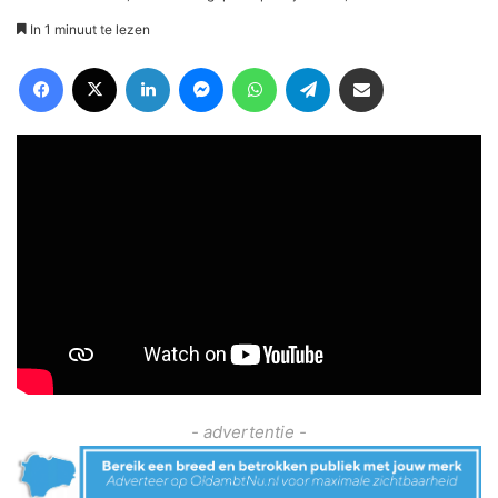
In 1 minuut te lezen
Facebook
X
LinkedIn
Messenger
WhatsApp
Telegram
Deel via Email
- advertentie -