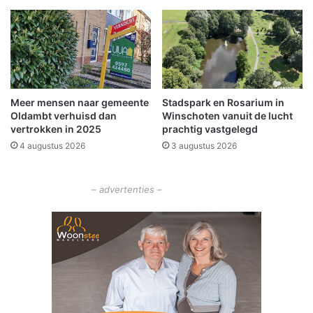
s
r
l
w
i
i
d
e
R
s
a
N
a
i
Meer mensen naar gemeente
Stadspark en Rosarium in
d
e
Oldambt verhuisd dan
Winschoten vanuit de lucht
v
u
vertrokken in 2025
prachtig vastgelegd
a
w
4 augustus 2026
3 augustus 2026
n
o
C
l
o
d
– advertenties –
m
a
m
i
s
s
a
r
i
s