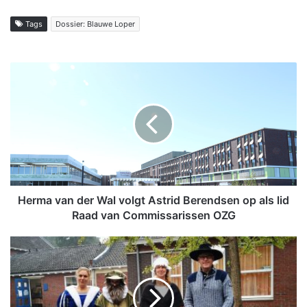
Tags
Dossier: Blauwe Loper
H
e
r
m
a
v
a
n
d
e
Herma van der Wal volgt Astrid Berendsen op als lid
r
Raad van Commissarissen OZG
W
a
K
l
i
v
n
o
d
l
e