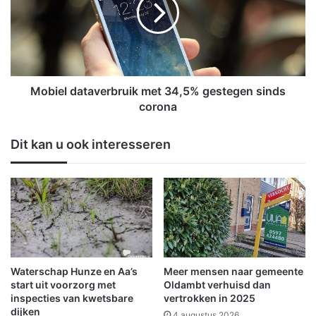
i
e
e
r
l
t
d
h
a
a
t
a
a
Mobiel dataverbruik met 34,5% gestegen sinds
r
v
corona
4
e
-
r
Dit kan u ook interesseren
j
b
a
r
r
u
i
i
g
k
j
m
u
e
b
t
i
3
Waterschap Hunze en Aa’s
Meer mensen naar gemeente
l
4
start uit voorzorg met
Oldambt verhuisd dan
e
,
inspecties van kwetsbare
vertrokken in 2025
u
dijken
5
4 augustus 2026