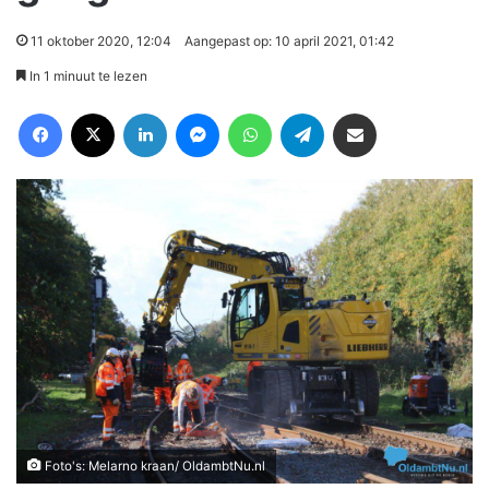
11 oktober 2020, 12:04
Aangepast op: 10 april 2021, 01:42
In 1 minuut te lezen
Facebook
X
LinkedIn
Messenger
WhatsApp
Telegram
Deel via Email
Foto's: Melarno kraan/ OldambtNu.nl