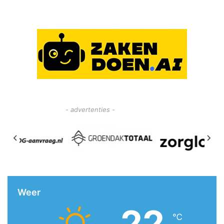
- advertenties -
Weer
22
℃