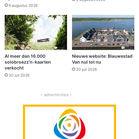
m
%
6 augustus 2026
g
e
s
t
e
g
e
Al meer dan 16.000
Nieuwe website: Blauwestad
n
solobroezz’n-kaarten
Van nul tot nu
s
verkocht
30 juli 2026
i
30 juli 2026
n
d
s
– advertenties –
c
o
r
o
n
a