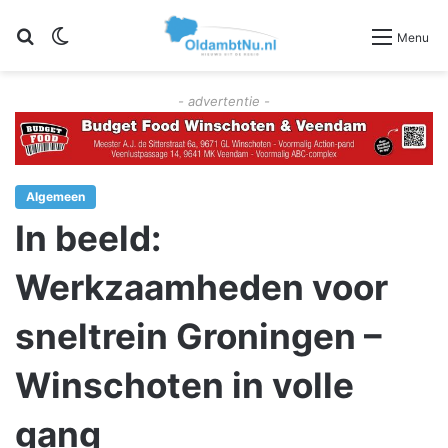
Zoeken
Switch skin
Menu
- advertentie -
Algemeen
In beeld:
Werkzaamheden voor
sneltrein Groningen –
Winschoten in volle
gang