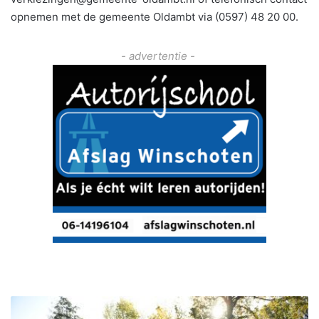
opnemen met de gemeente Oldambt via (0597) 48 20 00.
- advertentie -
W
i