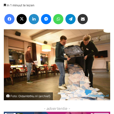
In 1 minuut te lezen
Facebook
X
LinkedIn
Messenger
WhatsApp
Telegram
Deel via Email
Foto: OldambtNu.nl (archief)
- advertentie -