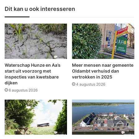
r
t
Dit kan u ook interesseren
a
r
u
a
t
n
o
a
a
a
a
r
n
G
d
r
e
o
Waterschap Hunze en Aa’s
Meer mensen naar gemeente
W
n
start uit voorzorg met
Oldambt verhuisd dan
e
i
inspecties van kwetsbare
vertrokken in 2025
z
dijken
n
4 augustus 2026
e
g
6 augustus 2026
l
e
l
n
a
v
a
o
n
o
r
v