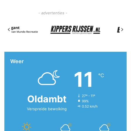
- advertenties -
Weer
11
℃
Oldambt
27º - 11º
99%
0.52 km/h
Verspreide bewolking