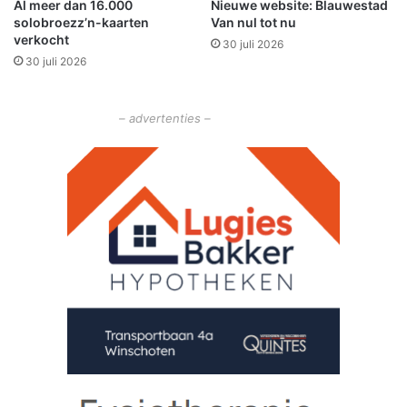
Al meer dan 16.000
Nieuwe website: Blauwestad
e
solobroezz’n-kaarten
Van nul tot nu
r
verkocht
30 juli 2026
s
30 juli 2026
t
e
r
– advertenties –
k
i
n
g
e
n
p
e
r
s
p
e
c
t
i