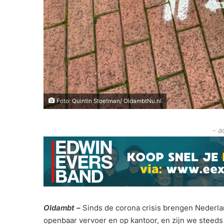
Foto: Quintin Stoetman/ OldambtNu.nl
- a
Oldambt –
Sinds de corona crisis brengen Nederlan
openbaar vervoer en op kantoor, en zijn we steeds m