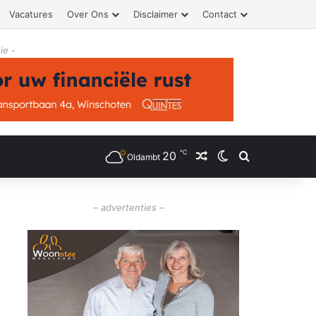
Vacatures
Over Ons
Disclaimer
Contact
ie -
℃
20
Willekeurig artikel
Switch skin
Zoeken
Oldambt
– advertenties –