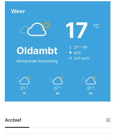
Weer
17
℃
Oldambt
21º - 16º
92%
3.91 km/h
Verspreide bewolking
21
27
31
℃
℃
℃
vr
za
zo
Archief