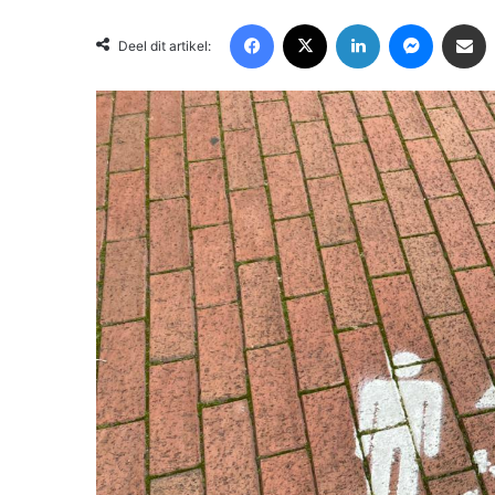
Facebook
X
LinkedIn
Messenger
Deel via Email
Deel dit artikel: