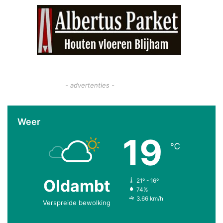
- advertenties -
Weer
19
℃
Oldambt
21º - 16º
74%
3.66 km/h
Verspreide bewolking