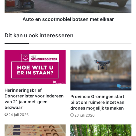
r
c
i
o
c
o
Auto en scootmobiel botsen met elkaar
h
t
t
m
Dit kan u ook interesseren
o
o
p
b
m
i
a
e
a
l
n
b
d
o
a
t
g
s
Herinneringsbrief
7
e
Donorregister voor iedereen
Provincie Groningen start
d
n
van 21 jaar met ‘geen
pilot om ruimere inzet van
bezwaar’
e
m
drones mogelijk te maken
c
e
24 juli 2026
23 juli 2026
e
t
m
e
b
l