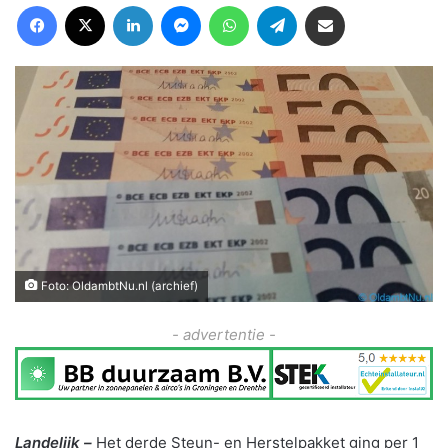
Facebook
X
LinkedIn
Messenger
WhatsApp
Telegram
Deel via Email
Foto: OldambtNu.nl (archief)
- advertentie -
Landelijk –
Het derde Steun- en Herstelpakket ging per 1