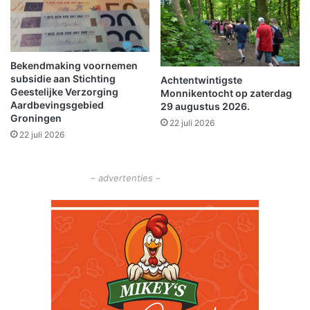
e
k
r
a
a
r
Bekendmaking voornemen
subsidie aan Stichting
Achtentwintigste
Geestelijke Verzorging
Monnikentocht op zaterdag
Aardbevingsgebied
29 augustus 2026.
Groningen
22 juli 2026
22 juli 2026
– advertenties –