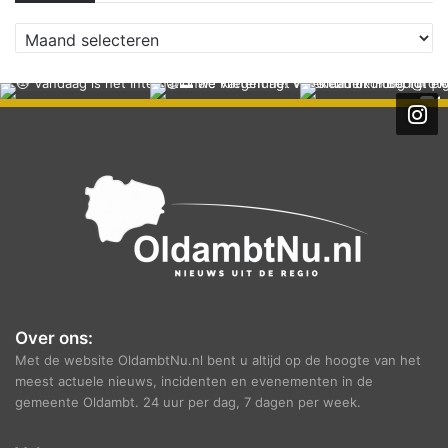
A
r
c
h
i
e
f
Over ons:
Met de website OldambtNu.nl bent u altijd op de hoogte van het
meest actuele nieuws, incidenten en evenementen in de
gemeente Oldambt. 24 uur per dag, 7 dagen per week.