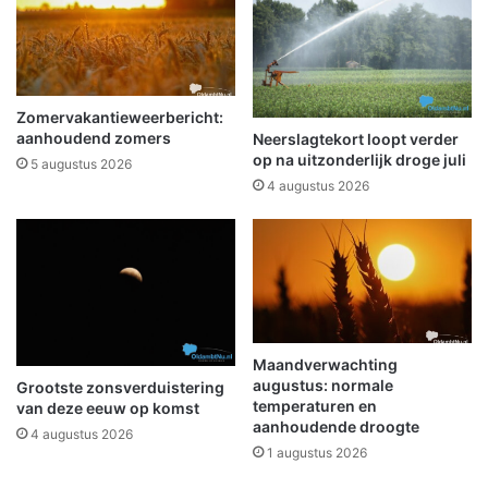
r
e
f
r
g
w
o
a
e
t
Zomervakantieweerbericht:
d
w
aanhoudend zomers
Neerslagtekort loopt verder
o
o
op na uitzonderlijk droge juli
5 augustus 2026
r
r
4 augustus 2026
g
d
a
e
n
n
i
!
s
a
t
i
Maandverwachting
e
augustus: normale
Grootste zonsverduistering
temperaturen en
s
van deze eeuw op komst
aanhoudende droogte
O
4 augustus 2026
l
1 augustus 2026
d