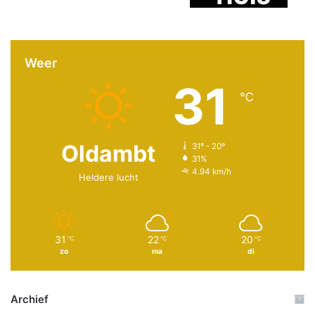
Weer
31
℃
Oldambt
31º - 20º
31%
4.94 km/h
Heldere lucht
31
22
20
℃
℃
℃
zo
ma
di
Archief