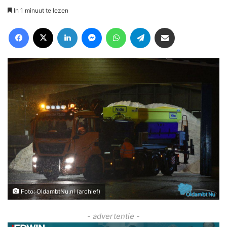
In 1 minuut te lezen
Facebook
X
LinkedIn
Messenger
WhatsApp
Telegram
Deel via Email
Foto: OldambtNu.nl (archief)
- advertentie -