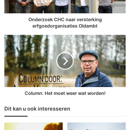
o
e
k
C
Onderzoek CHC naar versterking
H
erfgoedorganisaties Oldambt
C
n
C
a
o
a
l
r
u
v
m
e
n
r
:
s
H
t
e
e
t
Column: Het moet weer wat worden!
r
m
k
o
Dit kan u ook interesseren
i
e
n
t
g
w
e
e