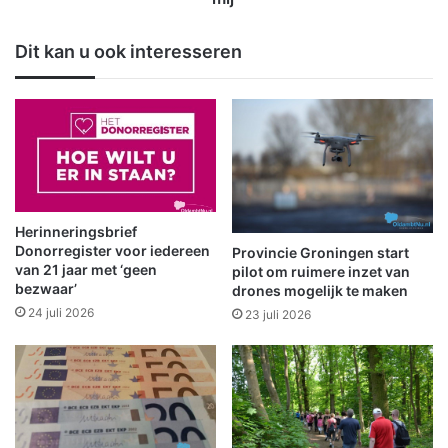
r
e
a
e
Dit kan u ook interesseren
O
s
o
h
s
a
t
l
e
f
r
u
l
u
e
r
n
t
Herinneringsbrief
g
j
Donorregister voor iedereen
Provincie Groningen start
t
e
van 21 jaar met ‘geen
pilot om ruimere inzet van
e
bezwaar’
:
drones mogelijk te maken
g
‘
24 juli 2026
23 juli 2026
a
E
a
é
n
n
i
v
n
o
l
o