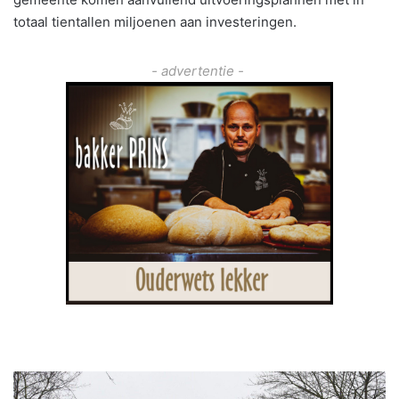
totaal tientallen miljoenen aan investeringen.
- advertentie -
V