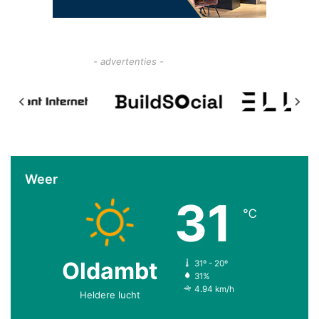
- advertenties -
Weer
31
℃
Oldambt
31º - 20º
31%
4.94 km/h
Heldere lucht