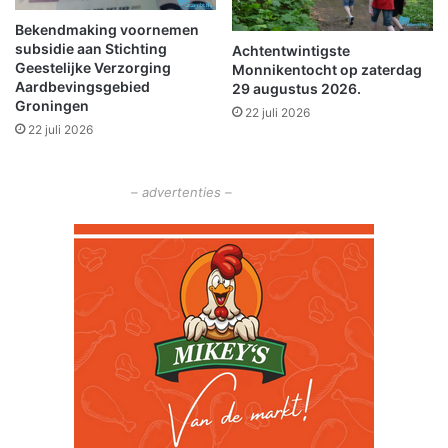
o
r
c
Bekendmaking voornemen
j
subsidie aan Stichting
k
Achtentwintigste
o
Geestelijke Verzorging
Monnikentocht op zaterdag
d
u
Aardbevingsgebied
29 augustus 2026.
o
,
Groningen
w
22 juli 2026
t
22 juli 2026
n
w
e
e
– advertenties –
v
o
o
r
m
i
j
’