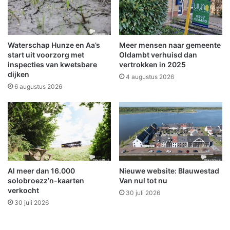
b
g
e
e
r
l
o
Waterschap Hunze en Aa’s
Meer mensen naar gemeente
p
start uit voorzorg met
Oldambt verhuisd dan
e
inspecties van kwetsbare
vertrokken in 2025
dijken
n
4 augustus 2026
w
6 augustus 2026
e
e
k
e
n
d
z
Al meer dan 16.000
Nieuwe website: Blauwestad
w
solobroezz’n-kaarten
Van nul tot nu
a
verkocht
30 juli 2026
a
30 juli 2026
r
b
e