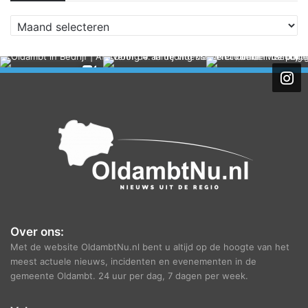
A
r
c
h
i
e
f
Over ons:
Met de website OldambtNu.nl bent u altijd op de hoogte van het
meest actuele nieuws, incidenten en evenementen in de
gemeente Oldambt. 24 uur per dag, 7 dagen per week.