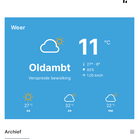
Weer
11
℃
Oldambt
27º - 8º
92%
1.05 km/h
Verspreide bewolking
27
32
22
℃
℃
℃
za
zo
ma
Archief