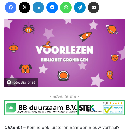
Facebook
X
LinkedIn
Messenger
WhatsApp
Telegram
Deel via Email
Foto: Biblionet
- advertentie -
Oldambt –
Kom je ook luisteren naar een nieuw verhaal?