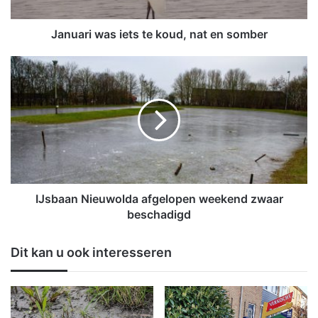
w
a
s
Januari was iets te koud, nat en somber
i
e
I
t
J
s
s
t
b
e
a
k
a
o
n
u
N
d
i
,
e
IJsbaan Nieuwolda afgelopen weekend zwaar
n
u
beschadigd
a
w
t
o
Dit kan u ook interesseren
e
l
n
d
s
a
o
a
m
f