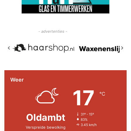
- advertenties -
Weer
17
℃
Oldambt
31º - 15º
83%
3.45 km/h
Verspreide bewolking