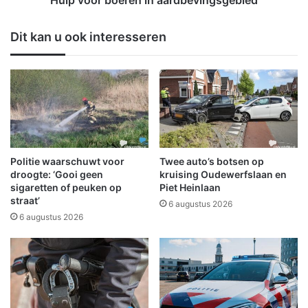
Hulp voor boeren in aardbevingsgebied
i
e
g
r
Dit kan u ook interesseren
t
e
w
n
o
i
n
n
i
a
n
a
g
r
i
d
n
b
Politie waarschuwt voor
Twee auto’s botsen op
W
e
droogte: ‘Gooi geen
kruising Oudewerfslaan en
i
v
sigaretten of peuken op
Piet Heinlaan
straat’
n
i
6 augustus 2026
s
n
6 augustus 2026
c
g
h
s
o
g
t
e
e
b
n
i