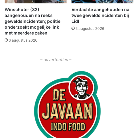
e
Winschoter (32)
Verdachte aangehouden na
d
aangehouden na reeks
twee geweldsincidenten bij
geweldsincidenten; politie
Lidl
onderzoekt mogelijke link
5 augustus 2026
met meerdere zaken
6 augustus 2026
– advertenties –