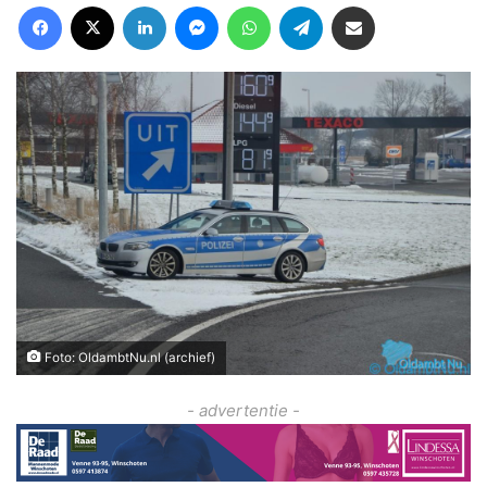
Facebook
X
LinkedIn
Messenger
WhatsApp
Telegram
Deel via Email
Foto: OldambtNu.nl (archief)
- advertentie -