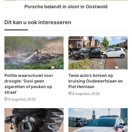
s
l
Porsche belandt in sloot in Oostwold
v
a
a
n
Dit kan u ook interesseren
k
d
a
t
n
i
t
n
i
s
e
l
M
o
i
o
d
t
Politie waarschuwt voor
Twee auto’s botsen op
d
i
droogte: ‘Gooi geen
kruising Oudewerfslaan en
e
n
sigaretten of peuken op
Piet Heinlaan
straat’
n
O
6 augustus 2026
e
o
6 augustus 2026
n
s
N
t
o
w
o
o
r
l