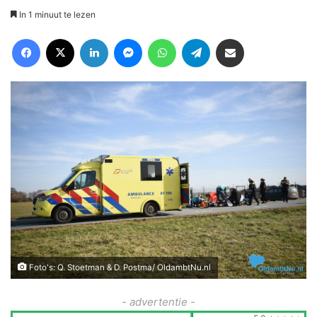
In 1 minuut te lezen
Facebook
X
LinkedIn
Messenger
WhatsApp
Telegram
Deel via Email
Foto's: Q. Stoetman & D. Postma/ OldambtNu.nl
- advertentie -