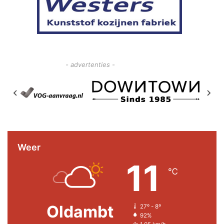
- advertenties -
Weer
11
℃
Oldambt
27º - 8º
92%