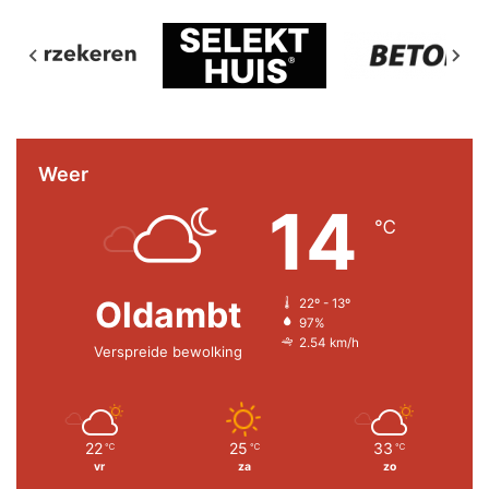
Weer
14
℃
Oldambt
22º - 13º
97%
2.54 km/h
Verspreide bewolking
22
25
33
℃
℃
℃
vr
za
zo