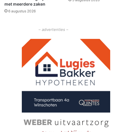
e
met meerdere zaken
n
6 augustus 2026
N
o
o
– advertenties –
r
d