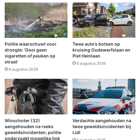
o
r
j
a
a
r
s
Politie waarschuwt voor
Twee auto’s botsen op
v
droogte: ‘Gooi geen
kruising Oudewerfslaan en
a
sigaretten of peuken op
Piet Heinlaan
straat’
k
6 augustus 2026
a
6 augustus 2026
n
t
i
e
M
i
d
Winschoter (32)
Verdachte aangehouden na
d
aangehouden na reeks
twee geweldsincidenten bij
e
geweldsincidenten; politie
Lidl
n
onderzoekt mogelijke link
5 augustus 2026