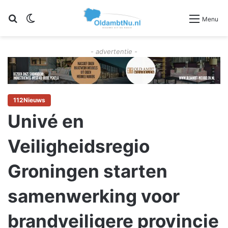
Zoeken
Switch skin
Menu
- advertentie -
112Nieuws
Univé en
Veiligheidsregio
Groningen starten
samenwerking voor
brandveiligere provincie