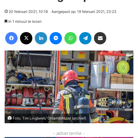
20 februari 2021, 10:18
Aangepast op: 19 februari 2021, 23:23
In 1 minuut te lezen
Facebook
X
LinkedIn
Messenger
WhatsApp
Telegram
Deel via Email
Foto: Tim Lingbeek/ OldambtNu.nl (archief)
- advertentie -