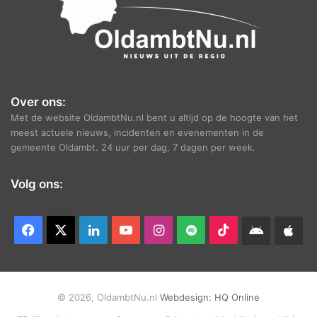
Over ons:
Met de website OldambtNu.nl bent u altijd op de hoogte van het
meest actuele nieuws, incidenten en evenementen in de
gemeente Oldambt. 24 uur per dag, 7 dagen per week.
Volg ons:
Facebook
X
LinkedIn
YouTube
Instagram
Spotify
TikTok
Android
App
app
Ap
© 2026, OldambtNu.nl
Webdesign:
HQ Online