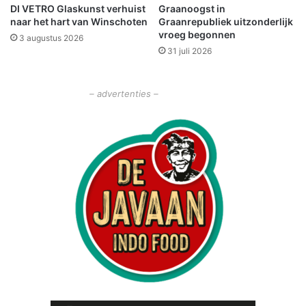
DI VETRO Glaskunst verhuist
Graanoogst in
a
a
naar het hart van Winschoten
Graanrepubliek uitzonderlijk
m
u
vroeg begonnen
b
3 augustus 2026
w
31 juli 2026
t
e
k
s
a
t
– advertenties –
n
a
b
d
e
t
e
r
i
n
d
e
w
a
c
h
t