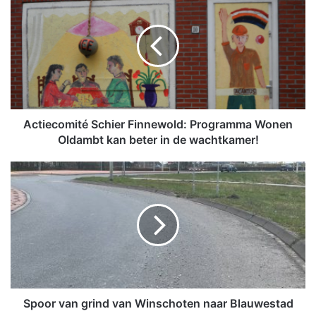
c
t
i
e
c
o
m
i
t
Actiecomité Schier Finnewold: Programma Wonen
é
Oldambt kan beter in de wachtkamer!
S
c
S
h
p
i
o
e
o
r
r
F
v
i
a
n
n
n
g
e
r
Spoor van grind van Winschoten naar Blauwestad
w