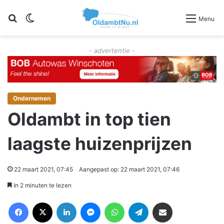
Zoeken
Switch skin
Menu
- advertentie -
Ondernemen
Oldambt in top tien
laagste huizenprijzen
22 maart 2021, 07:45
Aangepast op: 22 maart 2021, 07:46
In 2 minuten te lezen
Facebook
X
LinkedIn
Messenger
WhatsApp
Telegram
Deel via Email