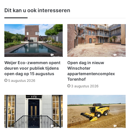
i
o
n
Dit kan u ook interesseren
l
d
d
v
:
a
P
n
r
W
o
i
g
n
r
s
a
c
Weijer Eco-zwemmen opent
Open dag in nieuw
m
h
deuren voor publiek tijdens
Winschoter
m
o
open dag op 15 augustus
appartementencomplex
a
Torenhof
t
5 augustus 2026
W
e
3 augustus 2026
o
n
n
n
e
a
n
a
O
r
l
B
d
l