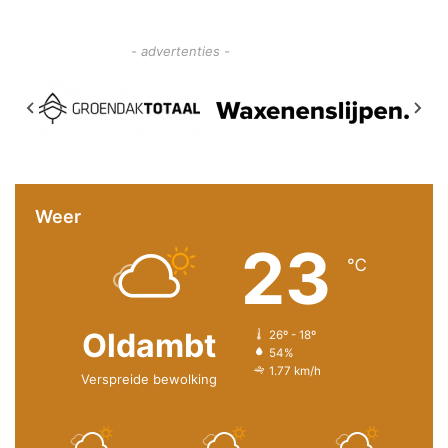
- advertenties -
Weer
23
℃
Oldambt
26º - 18º
54%
1.77 km/h
Verspreide bewolking