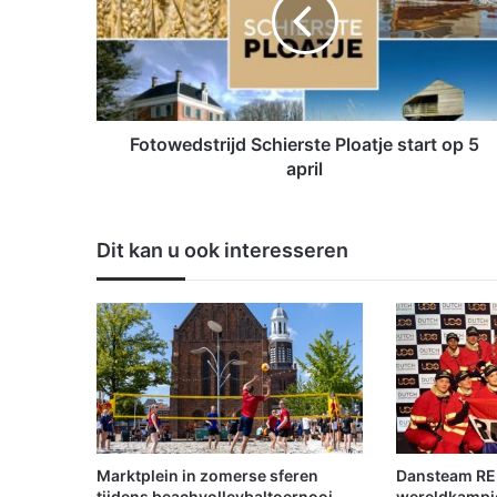
o
w
e
d
s
t
r
Fotowedstrijd Schierste Ploatje start op 5
i
april
j
d
S
Dit kan u ook interesseren
c
h
i
e
r
s
t
e
P
l
Marktplein in zomerse sferen
Dansteam RE
o
tijdens beachvolleybaltoernooi
wereldkamp