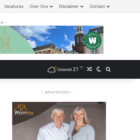
Vacatures
Over Ons
Disclaimer
Contact
ie -
℃
21
Willekeurig artikel
Switch skin
Zoeken
Oldambt
– advertenties –