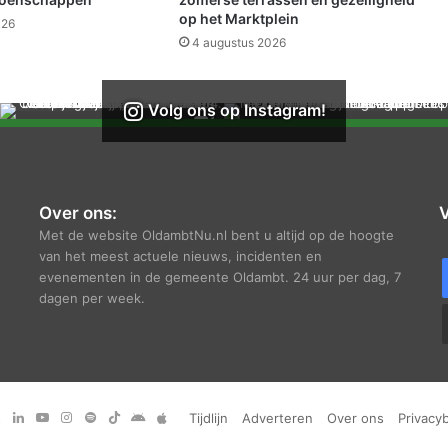
op het Marktplein
026
4 augustus 2026
Volg ons op Instagram!
Over ons:
V
Met de website OldambtNu.nl bent u altijd op de hoogte
van het meest actuele nieuws, incidenten en
evenementen in de gemeente Oldambt. 24 uur per dag, 7
dagen per week.
ebook
X
LinkedIn
YouTube
Instagram
Spotify
TikTok
Android
Apple
Tijdlijn
Adverteren
Over ons
Privacy
app
App