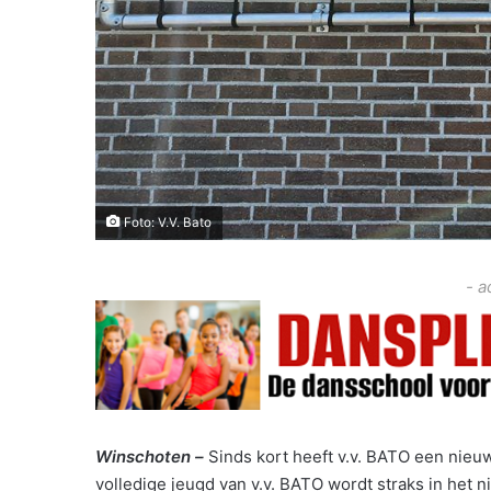
Foto: V.V. Bato
- a
Winschoten –
Sinds kort heeft v.v. BATO een nie
volledige jeugd van v.v. BATO wordt straks in het