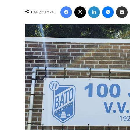
Facebook
X
LinkedIn
Messenger
Deel via Email
Deel dit artikel: