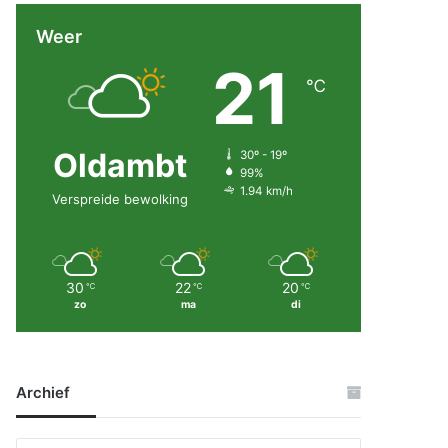
Weer
21
℃
Oldambt
30º - 19º
99%
1.94 km/h
Verspreide bewolking
30
22
20
℃
℃
℃
zo
ma
di
Archief