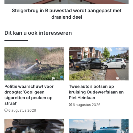
n
r
b
u
Steigerbrug in Blauwestad wordt aangepast met
i
g
draaiend deel
e
i
d
n
Dit kan u ook interesseren
e
B
n
l
a
a
f
u
h
w
a
e
a
s
l
t
-
a
Politie waarschuwt voor
Twee auto’s botsen op
e
d
droogte: ‘Gooi geen
kruising Oudewerfslaan en
n
w
sigaretten of peuken op
Piet Heinlaan
b
straat’
o
6 augustus 2026
e
r
6 augustus 2026
z
d
o
t
r
a