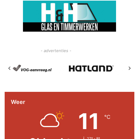
- advertenties -
Weer
11
℃
27º - 8º