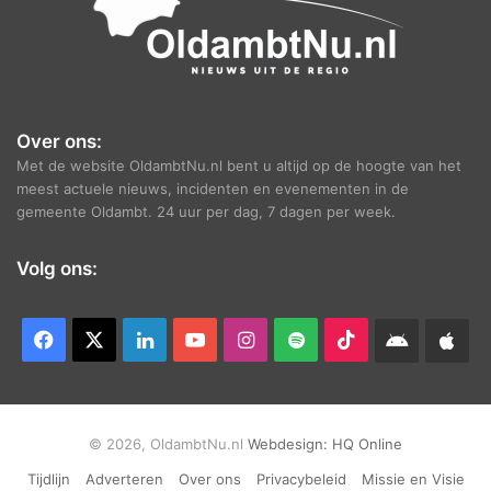
Over ons:
Met de website OldambtNu.nl bent u altijd op de hoogte van het
meest actuele nieuws, incidenten en evenementen in de
gemeente Oldambt. 24 uur per dag, 7 dagen per week.
Volg ons:
Facebook
X
LinkedIn
YouTube
Instagram
Spotify
TikTok
Android
App
app
Ap
© 2026, OldambtNu.nl
Webdesign:
HQ Online
Tijdlijn
Adverteren
Over ons
Privacybeleid
Missie en Visie