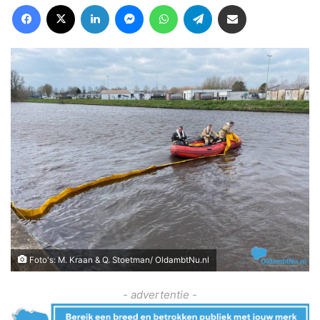
Facebook
X
LinkedIn
Messenger
WhatsApp
Telegram
Deel via Email
Foto's: M. Kraan & Q. Stoetman/ OldambtNu.nl
- advertentie -