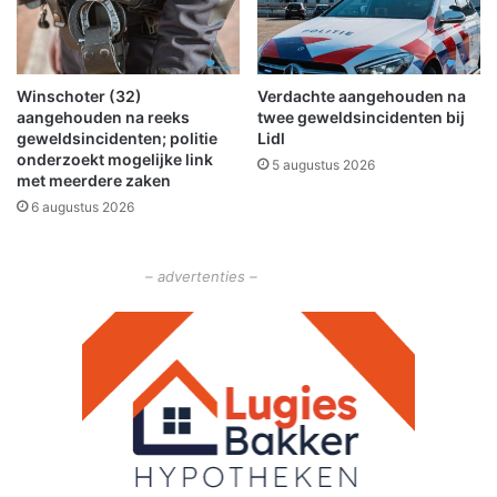
g
a
s
n
e
g
r
e
Winschoter (32)
Verdachte aangehouden na
v
p
aangehouden na reeks
twee geweldsincidenten bij
i
a
geweldsincidenten; politie
Lidl
c
s
onderzoekt mogelijke link
5 augustus 2026
e
t
met meerdere zaken
m
6 augustus 2026
e
t
d
– advertenties –
r
a
a
i
e
n
d
d
e
e