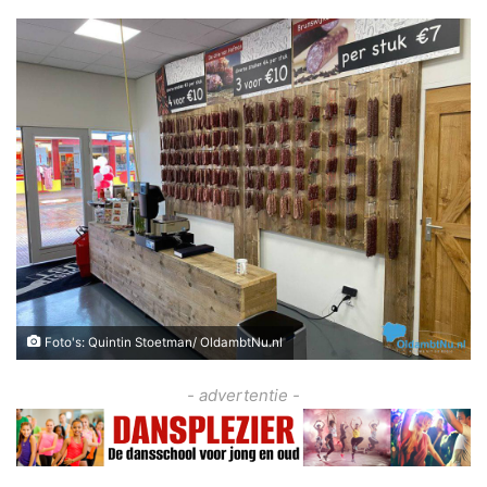
Foto's: Quintin Stoetman/ OldambtNu.nl
- advertentie -