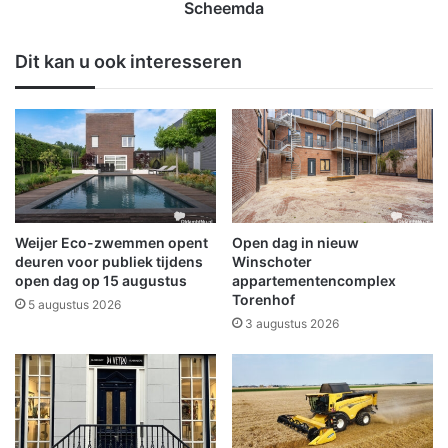
t
z
Scheemda
v
o
o
c
Dit kan u ook interesseren
o
h
r
t
d
:
r
W
u
o
k
n
t
i
e
n
o
g
Weijer Eco-zwemmen opent
Open dag in nieuw
p
i
deuren voor publiek tijdens
Winschoter
Z
n
open dag op 15 augustus
appartementencomplex
u
Torenhof
b
5 augustus 2026
i
r
3 augustus 2026
d
a
e
a
r
k
v
K
e
a
e
n