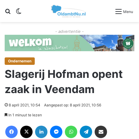
Zoeken
Switch skin
Menu
- advertentie -
Ondernemen
Slagerij Hofman opent
zaak in Veendam
8 april 2021, 10:54
Aangepast op: 8 april 2021, 10:56
In 1 minuut te lezen
Facebook
X
LinkedIn
Messenger
WhatsApp
Telegram
Deel via Email