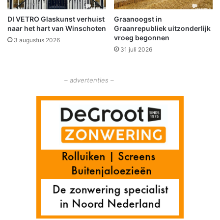
n
a
DI VETRO Glaskunst verhuist
Graanoogst in
a
naar het hart van Winschoten
Graanrepubliek uitzonderlijk
l
vroeg begonnen
3 augustus 2026
w
31 juli 2026
e
g
t
– advertenties –
e
S
c
h
e
e
m
d
a