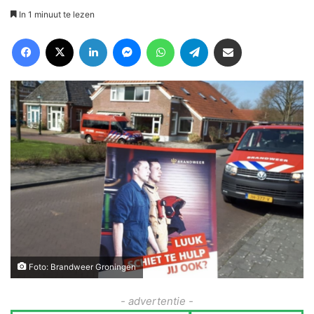
In 1 minuut te lezen
Facebook
X
LinkedIn
Messenger
WhatsApp
Telegram
Deel via Email
Foto: Brandweer Groningen
- advertentie -