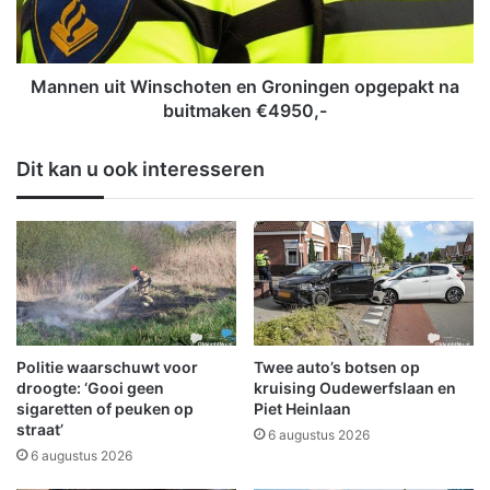
n
u
B
i
e
t
r
W
Mannen uit Winschoten en Groningen opgepakt na
e
i
buitmaken €4950,-
i
n
k
s
Dit kan u ook interesseren
b
c
a
h
a
o
r
t
n
e
u
n
o
e
o
n
k
G
Politie waarschuwt voor
Twee auto’s botsen op
v
r
droogte: ‘Gooi geen
kruising Oudewerfslaan en
o
o
sigaretten of peuken op
Piet Heinlaan
o
straat’
n
6 augustus 2026
r
i
6 augustus 2026
t
n