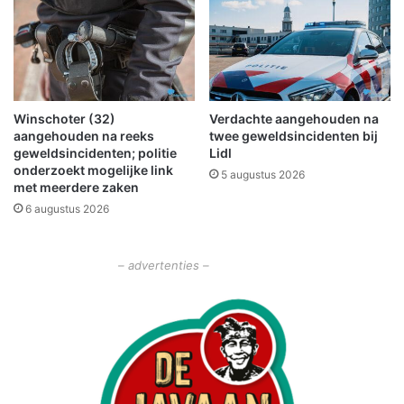
h
g
u
e
i
n
s
o
w
p
e
g
Winschoter (32)
Verdachte aangehouden na
r
e
aangehouden na reeks
twee geweldsincidenten bij
k
p
geweldsincidenten; politie
Lidl
e
a
onderzoekt mogelijke link
5 augustus 2026
r
k
met meerdere zaken
s
t
6 augustus 2026
n
a
b
– advertenties –
u
i
t
m
a
k
e