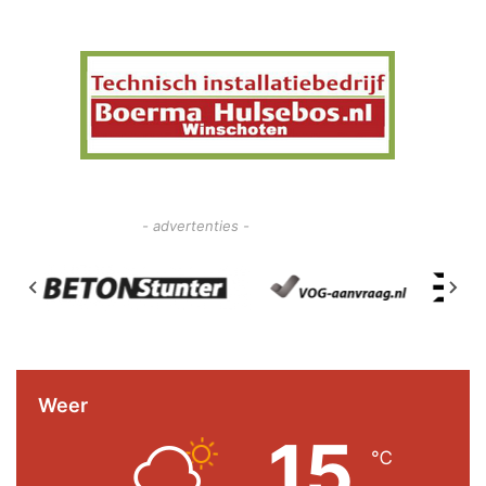
- advertenties -
Weer
15
℃