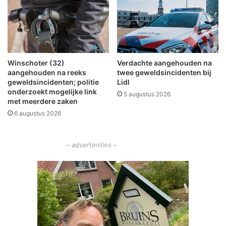
r
a
m
n
a
V
t
e
i
r
Winschoter (32)
Verdachte aangehouden na
e
p
aangehouden na reeks
twee geweldsincidenten bij
v
l
geweldsincidenten; politie
Lidl
a
e
onderzoekt mogelijke link
5 augustus 2026
n
e
met meerdere zaken
c
g
6 augustus 2026
o
c
l
e
l
n
– advertenties –
e
t
g
r
e
u
t
m
e
“
k
D
r
e
i
T