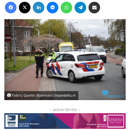
Facebook
X
LinkedIn
Messenger
WhatsApp
Telegram
Deel via Email
Foto's: Quintin Stoetman/ OldambtNu.nl
- advertentie -