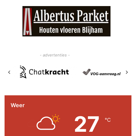
- advertenties -
Weer
27
℃