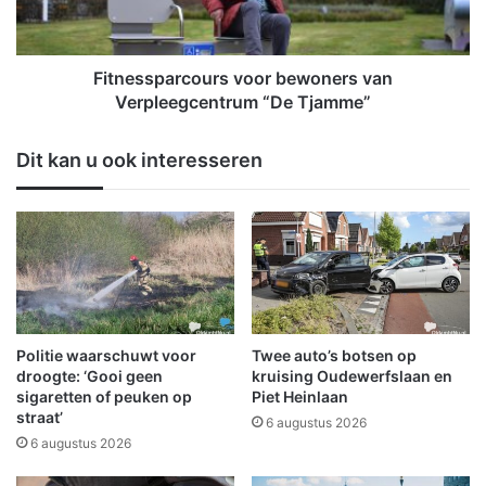
d
s
a
p
m
a
b
r
Fitnessparcours voor bewoners van
t
c
Verpleegcentrum “De Tjamme”
g
o
e
u
Dit kan u ook interesseren
b
r
r
s
u
v
i
o
k
o
t
r
W
b
o
e
b
w
Politie waarschuwt voor
Twee auto’s botsen op
o
o
droogte: ‘Gooi geen
kruising Oudewerfslaan en
m
n
sigaretten of peuken op
Piet Heinlaan
i
straat’
e
6 augustus 2026
n
r
6 augustus 2026
f
s
o
v