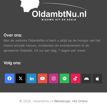
Over ons:
Met de website OldambtNu.nl bent u altijd op de hoogte van het
meest actuele nieuws, incidenten en evenementen in de
gemeente Oldambt. 24 uur per dag, 7 dagen per week.
Volg ons:
Facebook
X
LinkedIn
YouTube
Instagram
Spotify
TikTok
Android
App
app
Ap
© 2026, OldambtNu.nl
Webdesign:
HQ Online