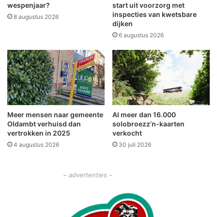
u
v
wespenjaar?
start uit voorzorg met
b
a
inspecties van kwetsbare
8 augustus 2026
B
dijken
n
o
a
6 augustus 2026
e
f
k
2
e
2
l
m
o
e
e
i
r
w
Meer mensen naar gemeente
Al meer dan 16.000
e
e
Oldambt verhuisd dan
solobroezz’n-kaarten
e
vertrokken in 2025
verkocht
r
4 augustus 2026
30 juli 2026
o
p
e
– advertenties –
n