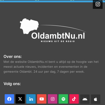
i
e
f
Over ons:
Met de website OldambtNu.nl bent u altijd op de hoogte van het
meest actuele nieuws, incidenten en evenementen in de
gemeente Oldambt. 24 uur per dag, 7 dagen per week.
Volg ons:
Facebook
X
LinkedIn
YouTube
Instagram
Spotify
TikTok
Android
App