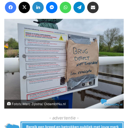
Facebook
X
LinkedIn
Messenger
WhatsApp
Telegram
Deel via Email
Foto’s: Marc Zijlstra/ OldambtNu.nl
- advertentie -