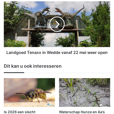
e
L
e
a
m
n
e
d
t
g
d
o
e
e
o
d
n
T
l
e
Landgoed Tenaxx in Wedde vanaf 22 mei weer open
i
n
n
a
Dit kan u ook interesseren
e
x
b
x
o
i
e
n
k
W
e
e
n
d
c
d
l
e
Is 2026 een slecht
Waterschap Hunze en Aa’s