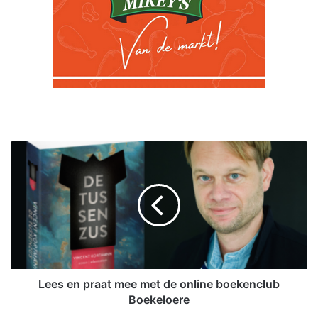
L
e
e
s
e
n
p
r
a
a
Lees en praat mee met de online boekenclub
t
Boekeloere
m