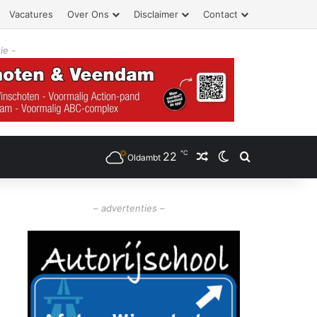
Vacatures
Over Ons
Disclaimer
Contact
ie -
℃
22
Willekeurig artikel
Switch skin
Zoeken
Oldambt
– advertenties –