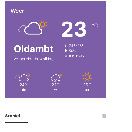
Weer
23
℃
Oldambt
24º - 18º
56%
8.15 km/h
Verspreide bewolking
24
22
26
℃
℃
℃
do
vr
za
Archief