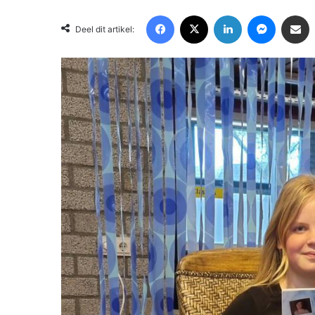
Facebook
X
LinkedIn
Messenger
Deel via Email
Deel dit artikel: