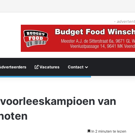
- advertent
Adverteerders
Vacatures
Contact
 voorleeskampioen van
hoten
In 2 minuten te lezen