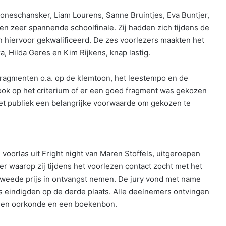
neschansker, Liam Lourens, Sanne Bruintjes, Eva Buntjer,
en zeer spannende schoolfinale. Zij hadden zich tijdens de
 hiervoor gekwalificeerd. De zes voorlezers maakten het
a, Hilda Geres en Kim Rijkens, knap lastig.
sfragmenten o.a. op de klemtoon, het leestempo en de
ook op het criterium of er een goed fragment was gekozen
et publiek een belangrijke voorwaarde om gekozen te
e voorlas uit Fright night van Maren Stoffels, uitgeroepen
r waarop zij tijdens het voorlezen contact zocht met het
e tweede prijs in ontvangst nemen. De jury vond met name
 eindigden op de derde plaats. Alle deelnemers ontvingen
een oorkonde en een boekenbon.