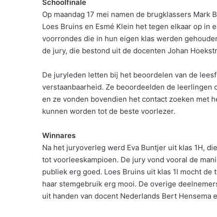
Schoolfinale
Op maandag 17 mei namen de brugklassers Mark Bo
Loes Bruins en Esmé Klein het tegen elkaar op in e
voorrondes die in hun eigen klas werden gehouden
de jury, die bestond uit de docenten Johan Hoekstr
De juryleden letten bij het beoordelen van de lee
verstaanbaarheid. Ze beoordeelden de leerlingen 
en ze vonden bovendien het contact zoeken met h
kunnen worden tot de beste voorlezer.
Winnares
Na het juryoverleg werd Eva Buntjer uit klas 1H, di
tot voorleeskampioen. De jury vond vooral de manie
publiek erg goed. Loes Bruins uit klas 1I mocht d
haar stemgebruik erg mooi. De overige deelnemers
uit handen van docent Nederlands Bert Hensema 