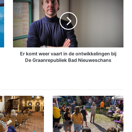
r
k
o
m
t
w
e
e
r
Er komt weer vaart in de ontwikkelingen bij
v
De Graanrepubliek Bad Nieuweschans
a
a
r
t
i
n
d
e
o
n
t