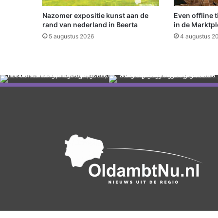
f
o
Nazomer expositie kunst aan de
Even offline 
r
rand van nederland in Beerta
in de Marktpl
m
5 augustus 2026
4 augustus 2
g
l
i
m
b
l
e