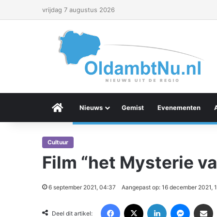
vrijdag 7 augustus 2026
Menu Item
Nieuws
Gemist
Evenementen
Cultuur
Film “het Mysterie 
6 september 2021, 04:37
Aangepast op: 16 december 2021, 
Facebook
X
LinkedIn
Messenger
Deel via Email
Deel dit artikel: