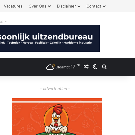
Vacatures
Over Ons
Disclaimer
Contact
ie -
℃
17
Willekeurig artikel
Switch skin
Zoeken
Oldambt
– advertenties –