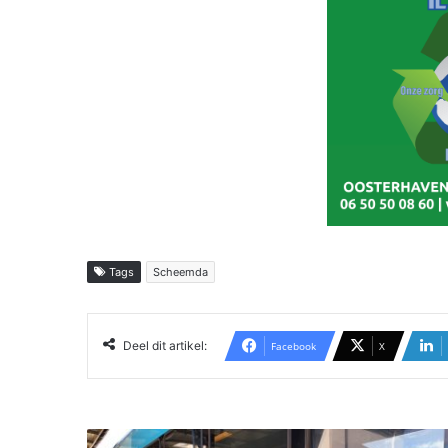
Tags
Scheemda
Deel dit artikel:
Facebook
X
A