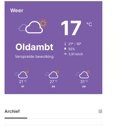
Weer
17
℃
Oldambt
21º - 16º
92%
3.91 km/h
Verspreide bewolking
21
27
31
℃
℃
℃
vr
za
zo
Archief