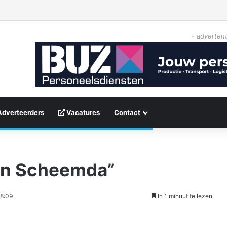
- advertent
Adverteerders
Vacatures
Contact
van Scheemda”
18:09
In 1 minuut te lezen