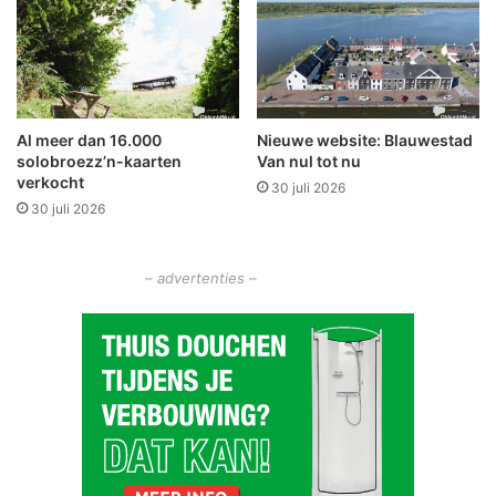
v
e
o
l
o
u
r
c
j
h
o
t
Al meer dan 16.000
Nieuwe website: Blauwestad
n
solobroezz’n-kaarten
Van nul tot nu
g
verkocht
e
30 juli 2026
30 juli 2026
n
o
u
– advertenties –
d
"