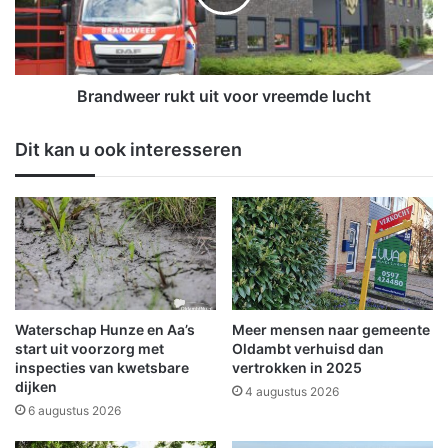
e
w
r
e
h
e
e
r
t
r
Brandweer rukt uit voor vreemde lucht
m
u
o
k
Dit kan u ook interesseren
t
t
t
u
o
i
:
t
"
v
O
o
u
o
t
r
&
v
Waterschap Hunze en Aa’s
Meer mensen naar gemeente
P
r
start uit voorzorg met
Oldambt verhuisd dan
r
e
inspecties van kwetsbare
vertrokken in 2025
o
dijken
e
4 augustus 2026
u
m
6 augustus 2026
d
d