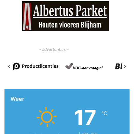
- advertenties -
Weer
17
℃