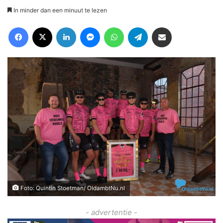
In minder dan een minuut te lezen
Facebook
X
LinkedIn
Messenger
WhatsApp
Telegram
Deel via Email
Foto: Quintin Stoetman/ OldambtNu.nl
- advertentie -