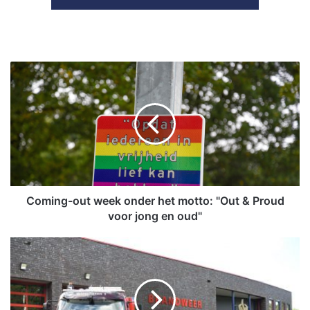
C
o
m
i
n
g
-
o
u
t
Coming-out week onder het motto: "Out & Proud
w
voor jong en oud"
e
e
B
k
r
o
a
n
n
d
d