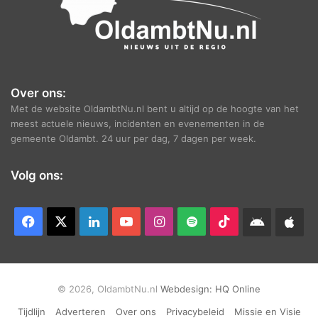
Over ons:
Met de website OldambtNu.nl bent u altijd op de hoogte van het
meest actuele nieuws, incidenten en evenementen in de
gemeente Oldambt. 24 uur per dag, 7 dagen per week.
Volg ons:
Facebook
X
LinkedIn
YouTube
Instagram
Spotify
TikTok
Android
App
app
Ap
© 2026, OldambtNu.nl
Webdesign:
HQ Online
Tijdlijn
Adverteren
Over ons
Privacybeleid
Missie en Visie