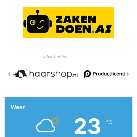
- advertenties -
Weer
23
℃