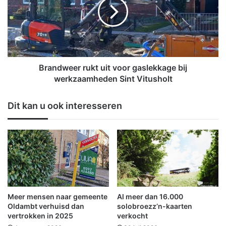
z
n
o
d
e
w
k
e
g
e
i
r
d
r
Brandweer rukt uit voor gaslekkage bij
s
u
werkzaamheden Sint Vitusholt
v
k
o
t
Dit kan u ook interesseren
o
u
r
i
v
t
r
v
i
o
j
o
t
r
o
g
e
a
Meer mensen naar gemeente
Al meer dan 16.000
g
s
Oldambt verhuisd dan
solobroezz’n-kaarten
a
l
vertrokken in 2025
verkocht
n
e