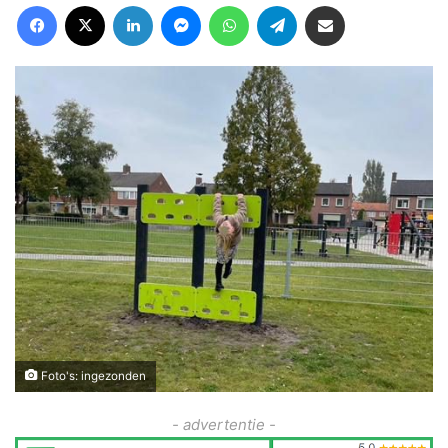
Facebook
X
LinkedIn
Messenger
WhatsApp
Telegram
Deel via Email
Foto's: ingezonden
- advertentie -