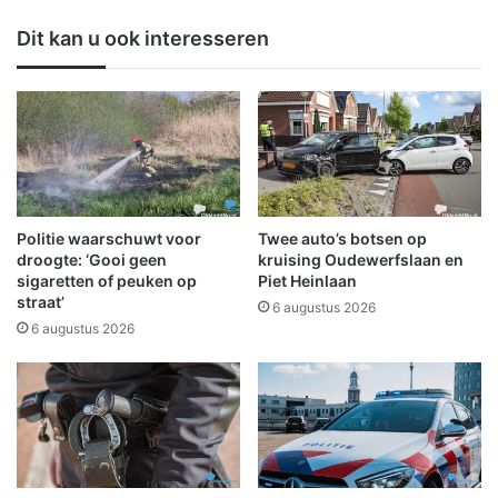
j
n
Dit kan u ook interesseren
K
n
i
i
n
g
d
e
c
A
e
d
n
r
t
i
r
l
Politie waarschuwt voor
Twee auto’s botsen op
u
l
droogte: ‘Gooi geen
kruising Oudewerfslaan en
m
e
sigaretten of peuken op
Piet Heinlaan
D
straat’
n
6 augustus 2026
e
b
6 augustus 2026
Z
r
w
e
e
n
r
g
m
t
d
u