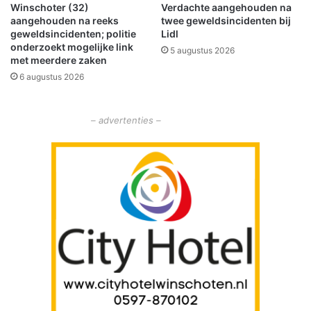
Winschoter (32)
Verdachte aangehouden na
i
aangehouden na reeks
twee geweldsincidenten bij
z
geweldsincidenten; politie
Lidl
e
onderzoekt mogelijke link
5 augustus 2026
n
met meerdere zaken
d
6 augustus 2026
e
n
b
– advertenties –
e
z
o
e
k
e
r
s
o
p
d
e
b