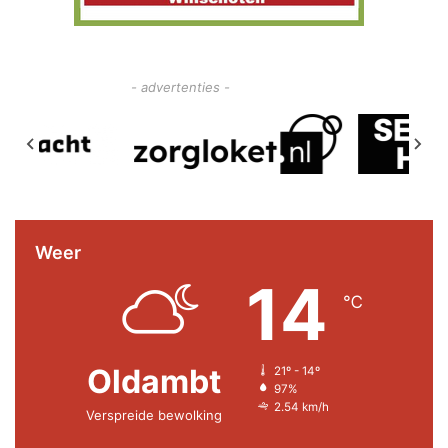
- advertenties -
Weer
14
℃
Oldambt
21º - 14º
97%
2.54 km/h
Verspreide bewolking