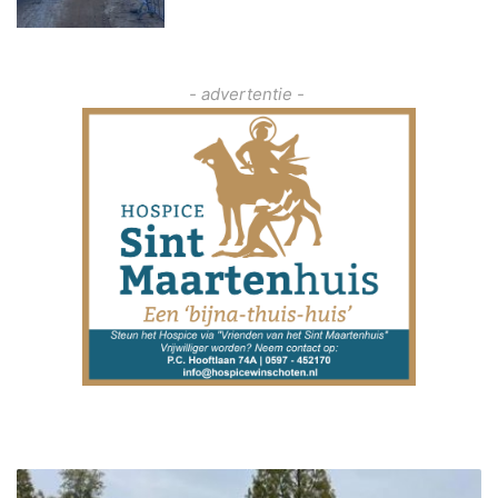
- advertentie -
N