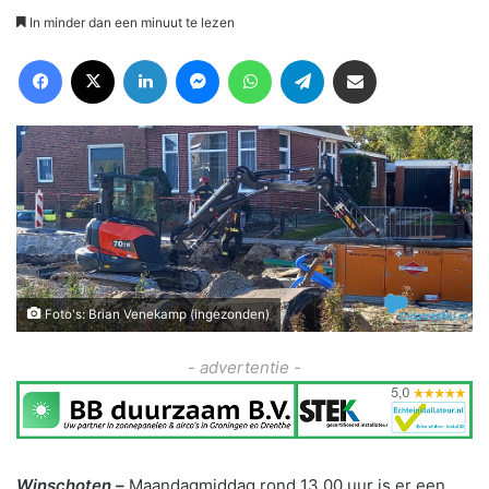
In minder dan een minuut te lezen
Facebook
X
LinkedIn
Messenger
WhatsApp
Telegram
Deel via Email
Foto's: Brian Venekamp (ingezonden)
- advertentie -
Winschoten –
Maandagmiddag rond 13.00 uur is er een