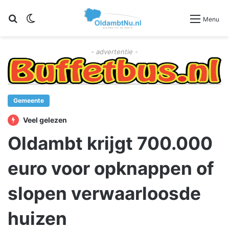
Zoeken
Switch skin
Menu
- advertentie -
Gemeente
Veel gelezen
Oldambt krijgt 700.000
euro voor opknappen of
slopen verwaarloosde
huizen