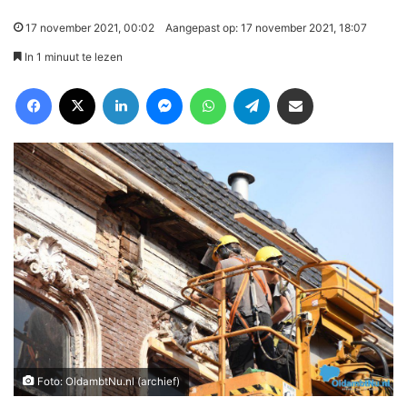
17 november 2021, 00:02
Aangepast op: 17 november 2021, 18:07
In 1 minuut te lezen
Facebook
X
LinkedIn
Messenger
WhatsApp
Telegram
Deel via Email
Foto: OldambtNu.nl (archief)