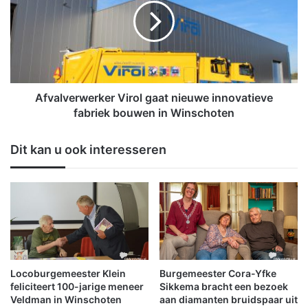
t
a
p
l
l
v
a
e
a
r
t
w
s
e
Afvalverwerker Virol gaat nieuwe innovatieve
t
r
fabriek bouwen in Winschoten
5
k
4
e
Dit kan u ook interesseren
b
r
l
V
a
i
d
r
k
o
o
l
r
g
v
a
e
a
Locoburgemeester Klein
Burgemeester Cora-Yfke
n
t
feliciteert 100-jarige meneer
Sikkema bracht een bezoek
n
Veldman in Winschoten
aan diamanten bruidspaar uit