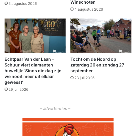
Winschoten
i
5 augustus 2026
e
4 augustus 2026
u
w
e
i
n
n
o
Echtpaar Van der Laan –
Tocht om de Noord op
v
Schuur viert diamanten
zaterdag 26 en zondag 27
a
huwelijk: ‘Sinds die dag zijn
september
t
we nooit meer uit elkaar
23 juli 2026
i
geweest’
e
29 juli 2026
v
e
f
– advertenties –
a
b
r
i
e