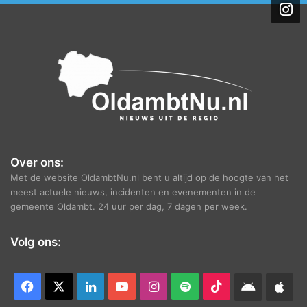
i
e
f
Over ons:
Met de website OldambtNu.nl bent u altijd op de hoogte van het
meest actuele nieuws, incidenten en evenementen in de
gemeente Oldambt. 24 uur per dag, 7 dagen per week.
Volg ons:
Facebook
X
LinkedIn
YouTube
Instagram
Spotify
TikTok
Android
App