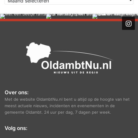
r
c
h
i
e
f
Over ons:
Met de website OldambtNu.nl bent u altijd op de hoogte van het
meest actuele nieuws, incidenten en evenementen in de
gemeente Oldambt. 24 uur per dag, 7 dagen per week.
Volg ons: