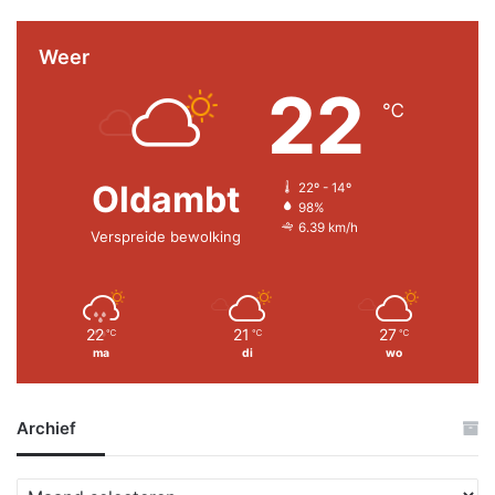
Weer
22
℃
Oldambt
22º - 14º
98%
6.39 km/h
Verspreide bewolking
22
21
27
℃
℃
℃
ma
di
wo
Archief
A