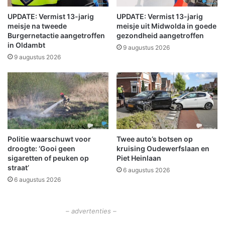
a
e
a
,
UPDATE: Vermist 13-jarig
UPDATE: Vermist 13-jarig
g
l
meisje na tweede
meisje uit Midwolda in goede
d
e
Burgernetactie aangetroffen
gezondheid aangetroffen
t
in Oldambt
n
9 augustus 2026
i
i
9 augustus 2026
j
g
d
e
e
m
n
e
s
n
d
s
e
e
Politie waarschuwt voor
Twee auto’s botsen op
d
n
droogte: ‘Gooi geen
kruising Oudewerfslaan en
o
?
sigaretten of peuken op
Piet Heinlaan
n
E
straat’
6 augustus 2026
k
c
6 augustus 2026
e
h
r
t
e
n
– advertenties –
d
i
a
e