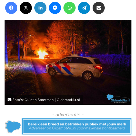
Facebook
X
LinkedIn
Messenger
WhatsApp
Telegram
Deel via Email
Foto's: Quintin Stoetman | OldambtNu.nl
- advertentie -