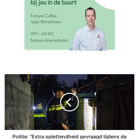
P
o
l
i
t
i
e
:
"
E
Politie: "Extra oplettendheid gevraagd tijdens de