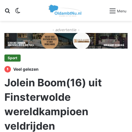
Zoeken
Switch skin
Menu
- advertentie -
Sport
Veel gelezen
Jolein Boom(16) uit
Finsterwolde
wereldkampioen
veldrijden