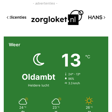
- advertenties -
Weer
13
℃
Oldambt
24º - 13º
96%
3.3 km/h
Heldere lucht
24
23
26
℃
℃
℃
do
vr
za