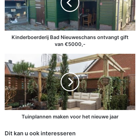
e
r
b
o
e
r
Kinderboerderij Bad Nieuweschans ontvangt gift
d
van €5000,-
e
r
T
i
u
j
i
B
n
a
p
d
l
N
a
i
n
e
n
u
e
Tuinplannen maken voor het nieuwe jaar
w
n
e
m
Dit kan u ook interesseren
s
a