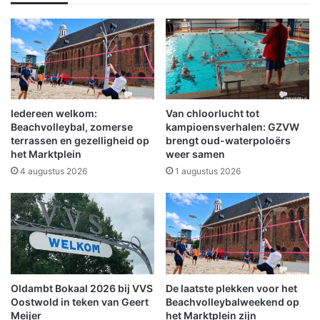
c
k
h
e
a
n
n
v
s
o
o
o
n
r
t
h
Iedereen welkom:
Van chloorlucht tot
v
e
Beachvolleybal, zomerse
kampioensverhalen: GZVW
a
t
terrassen en gezelligheid op
brengt oud-waterpoloërs
n
het Marktplein
weer samen
n
g
i
4 augustus 2026
1 augustus 2026
t
e
g
u
i
w
f
e
t
j
v
a
a
a
Oldambt Bokaal 2026 bij VVS
De laatste plekken voor het
n
r
Oostwold in teken van Geert
Beachvolleybalweekend op
€
Meijer
het Marktplein zijn
5