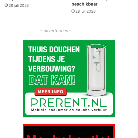
beschikbaar
28 juli 2026
0
28 juli 2026
0
0
,
– advertenties –
-