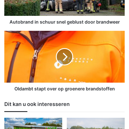
a
n
d
i
Autobrand in schuur snel geblust door brandweer
n
s
O
c
l
h
d
u
a
u
m
r
b
s
t
n
s
e
t
l
a
Oldambt stapt over op groenere brandstoffen
g
p
e
t
Dit kan u ook interesseren
b
o
l
v
u
e
s
r