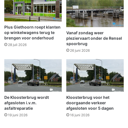
t
o
d
p
o
g
o
r
r
o
Plus Giethoorn roept klanten
b
e
op winkelwagens terug te
Vanaf zondag weer
r
n
brengen voor onderhoud
pleziervaart onder de Rensel
a
spoorbrug
e
28 juli 2026
n
r
26 juni 2026
d
e
w
b
e
r
e
a
r
n
d
s
De Kloosterbrug wordt
Kloosterbrug voor het
t
afgesloten i.v.m.
doorgaande verkeer
o
asfaltreparatie
afgesloten voor 5 dagen
f
19 juni 2026
16 juni 2026
f
e
n