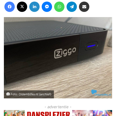
Facebook
X
LinkedIn
Messenger
WhatsApp
Telegram
Deel via Email
Foto: OldambtNu.nl (archief)
- advertentie -