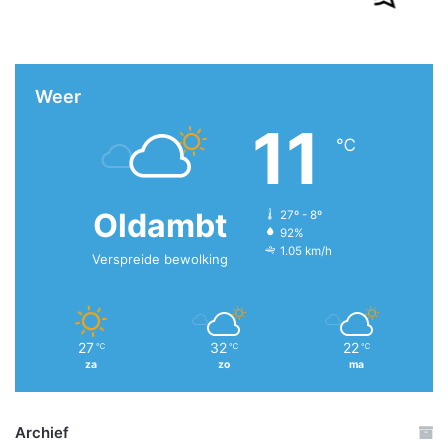
Weer
11
℃
Oldambt
27º - 8º
92%
1.05 km/h
Verspreide bewolking
27
32
22
℃
℃
℃
za
zo
ma
Archief