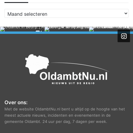
A
r
c
h
i
e
f
Over ons:
Met de website OldambtNu.nl bent u altijd op de hoogte van het
meest actuele nieuws, incidenten en evenementen in de
gemeente Oldambt. 24 uur per dag, 7 dagen per week.