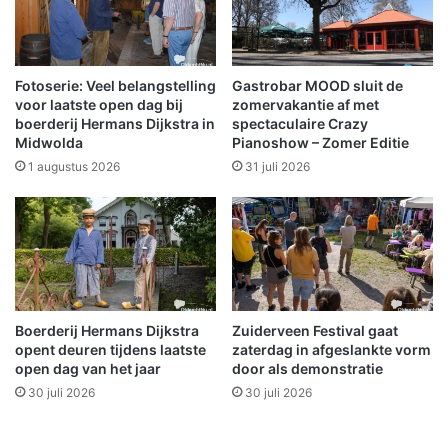
m
e
b
d
t
o
i
o
Fotoserie: Veel belangstelling
Gastrobar MOOD sluit de
s
r
voor laatste open dag bij
zomervakantie af met
k
v
boerderij Hermans Dijkstra in
spectaculaire Crazy
l
Midwolda
Pianoshow – Zomer Editie
a
a
n
1 augustus 2026
31 juli 2026
a
d
r
a
!
l
i
s
m
e
Boerderij Hermans Dijkstra
Zuiderveen Festival gaat
r
opent deuren tijdens laatste
zaterdag in afgeslankte vorm
o
open dag van het jaar
door als demonstratie
n
30 juli 2026
30 juli 2026
d
o
m