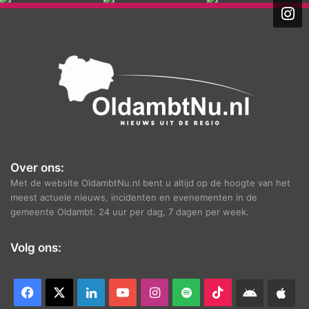
h
i
e
f
Over ons:
Met de website OldambtNu.nl bent u altijd op de hoogte van het
meest actuele nieuws, incidenten en evenementen in de
gemeente Oldambt. 24 uur per dag, 7 dagen per week.
Volg ons:
Facebook
X
LinkedIn
YouTube
Instagram
Spotify
TikTok
Android
App