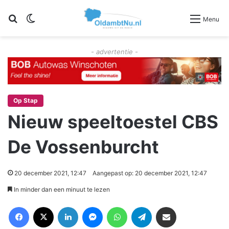
Zoeken
Switch skin
Menu
- advertentie -
Op Stap
Nieuw speeltoestel CBS
De Vossenburcht
20 december 2021, 12:47
Aangepast op: 20 december 2021, 12:47
In minder dan een minuut te lezen
Facebook
X
LinkedIn
Messenger
WhatsApp
Telegram
Deel via Email