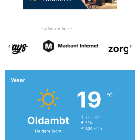
- advertenties -
Weer
19
℃
Oldambt
27º - 18º
75%
1.34 km/h
Heldere lucht