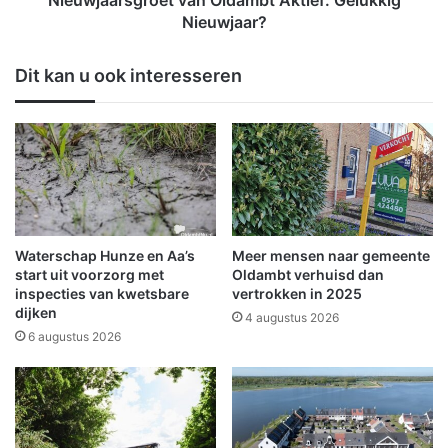
Nieuwjaarsgroet van Oldambt Aktief: Gelukkig
w
g
Nieuwjaar?
m
r
i
o
Dit kan u ook interesseren
n
e
d
t
e
v
r
a
a
n
u
O
t
l
o
d
b
a
Waterschap Hunze en Aa’s
Meer mensen naar gemeente
r
m
start uit voorzorg met
Oldambt verhuisd dan
a
b
inspecties van kwetsbare
vertrokken in 2025
n
dijken
t
4 augustus 2026
d
A
6 augustus 2026
e
k
n
t
t
i
i
e
j
f