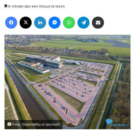
In minder dan een minuut te lezen
Facebook
X
LinkedIn
Messenger
WhatsApp
Telegram
Deel via Email
Foto: OldambtNu.nl (archief)