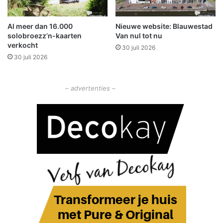
d
:
e
G
Al meer dan 16.000
Nieuwe website: Blauwestad
n
e
solobroezz’n-kaarten
Van nul tot nu
s
l
verkocht
j
30 juli 2026
u
30 juli 2026
a
k
a
k
r
i
– advertenties –
w
g
i
N
s
i
s
e
e
u
l
w
i
j
n
a
g
a
r
?