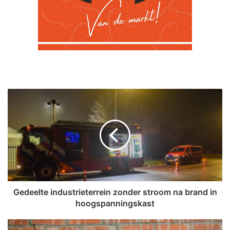
G
e
d
e
e
l
t
e
i
n
Gedeelte industrieterrein zonder stroom na brand in
d
hoogspanningskast
u
s
G