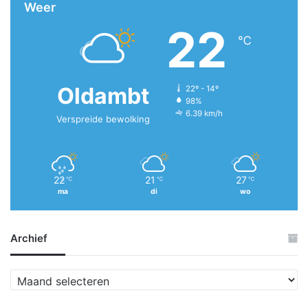
Weer
22
℃
Oldambt
22º - 14º
98%
6.39 km/h
Verspreide bewolking
22
21
27
℃
℃
℃
ma
di
wo
Archief
A
r
c