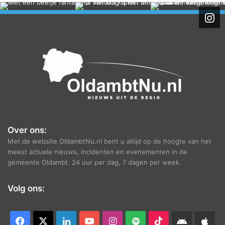
h
i
e
f
Over ons:
Met de website OldambtNu.nl bent u altijd op de hoogte van het
meest actuele nieuws, incidenten en evenementen in de
gemeente Oldambt. 24 uur per dag, 7 dagen per week.
Volg ons:
Facebook
X
LinkedIn
YouTube
Instagram
Spotify
TikTok
Android
App