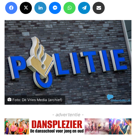
Facebook
X
LinkedIn
Messenger
WhatsApp
Telegram
Deel via Email
Foto: De Vries Media (archief)
- advertentie -