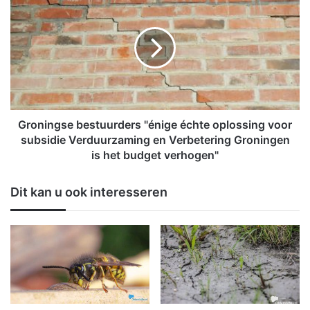
t
r
r
o
i
n
e
i
t
n
e
g
r
s
r
e
e
b
Groningse bestuurders "énige échte oplossing voor
i
e
subsidie Verduurzaming en Verbetering Groningen
n
s
is het budget verhogen"
z
t
o
u
Dit kan u ook interesseren
n
u
d
r
e
d
r
e
s
r
t
s
r
"
o
é