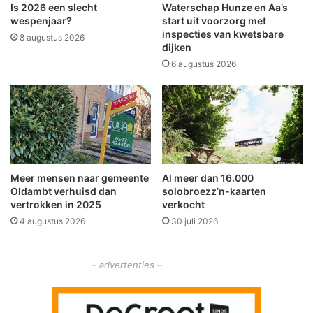
o
n
Is 2026 een slecht
Waterschap Hunze en Aa’s
m
i
wespenjaar?
start uit voorzorg met
n
g
inspecties van kwetsbare
8 augustus 2026
a
e
dijken
b
é
6 augustus 2026
r
c
a
h
n
t
d
e
i
o
n
p
h
l
o
Meer mensen naar gemeente
Al meer dan 16.000
o
Oldambt verhuisd dan
solobroezz’n-kaarten
o
s
vertrokken in 2025
verkocht
g
s
s
4 augustus 2026
30 juli 2026
i
p
n
a
g
– advertenties –
n
v
n
o
i
o
n
r