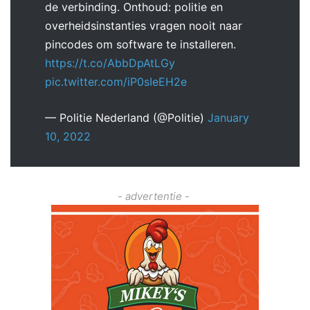
de verbinding. Onthoud: politie en
overheidsinstanties vragen nooit naar
pincodes om software te installeren.
https://t.co/AbbDpAtLGy
pic.twitter.com/iP0sIeEH2e
— Politie Nederland (@Politie)
January
10, 2022
- advertentie -