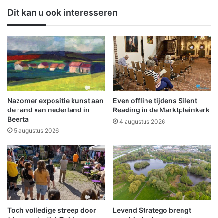
e
i
Dit kan u ook interesseren
r
e
u
D
i
o
t
o
r
r
u
n
k
b
k
o
e
s
Nazomer expositie kunst aan
Even offline tijdens Silent
n
b
de rand van nederland in
Reading in de Marktpleinkerk
e
Beerta
4 augustus 2026
w
5 augustus 2026
e
e
g
p
a
r
k
Toch volledige streep door
Levend Stratego brengt
'