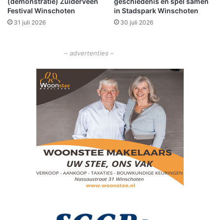
(demonstratie) Zuiderveen
geschiedenis en spel samen
i
Festival Winschoten
in Stadspark Winschoten
n
31 juli 2026
30 juli 2026
S
t
a
– advertenties –
d
s
p
a
r
k
W
i
n
s
c
h
o
t
e
n