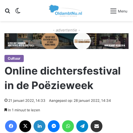
Zoeken
Switch skin
Menu
- advertentie -
Cultuur
Online dichtersfestival
in de Poëzieweek
21 januari 2022, 14:33
Aangepast op: 28 januari 2022, 14:34
In 1 minuut te lezen
Facebook
X
LinkedIn
Messenger
WhatsApp
Telegram
Deel via Email