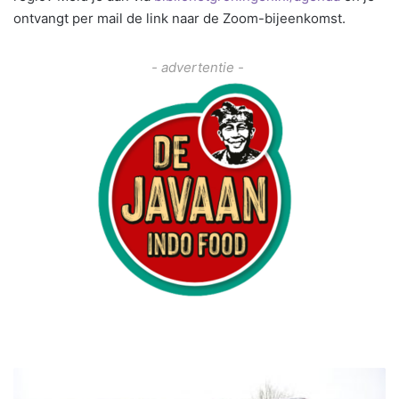
ontvangt per mail de link naar de Zoom-bijeenkomst.
- advertentie -
K
o