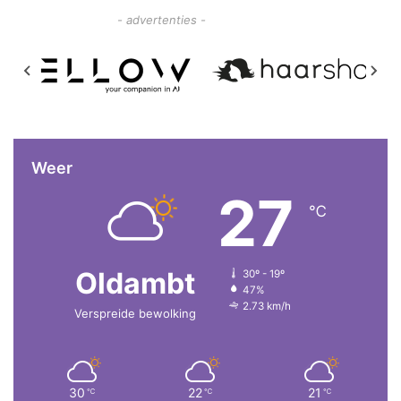
- advertenties -
Weer
27
℃
Oldambt
30º - 19º
47%
2.73 km/h
Verspreide bewolking
30
22
21
℃
℃
℃