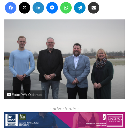
Facebook
X
LinkedIn
Messenger
WhatsApp
Telegram
Deel via Email
Foto: PVV Oldambt
- advertentie -