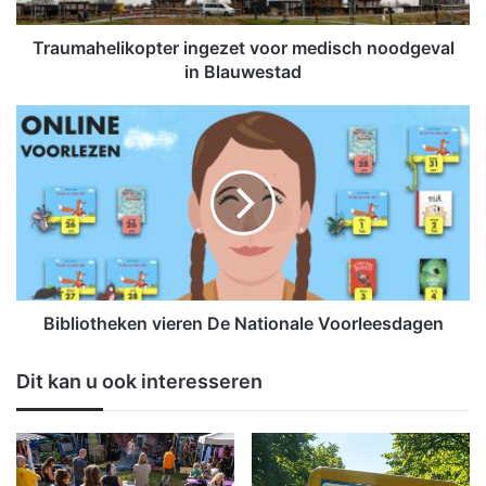
l
i
Traumahelikopter ingezet voor medisch noodgeval
k
in Blauwestad
o
p
B
t
i
e
b
r
l
i
i
n
o
g
t
e
h
z
e
e
k
Bibliotheken vieren De Nationale Voorleesdagen
t
e
v
n
Dit kan u ook interesseren
o
v
o
i
r
e
m
r
e
e