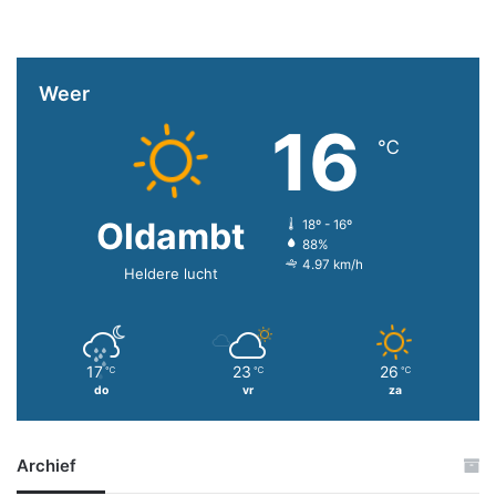
Weer
16
℃
Oldambt
18º - 16º
88%
4.97 km/h
Heldere lucht
17
23
26
℃
℃
℃
do
vr
za
Archief