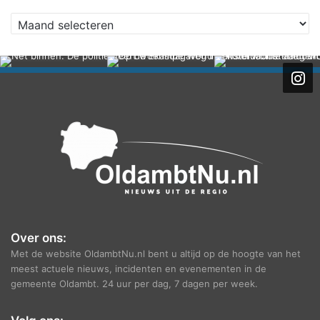
A
r
c
h
i
e
f
Over ons:
Met de website OldambtNu.nl bent u altijd op de hoogte van het
meest actuele nieuws, incidenten en evenementen in de
gemeente Oldambt. 24 uur per dag, 7 dagen per week.