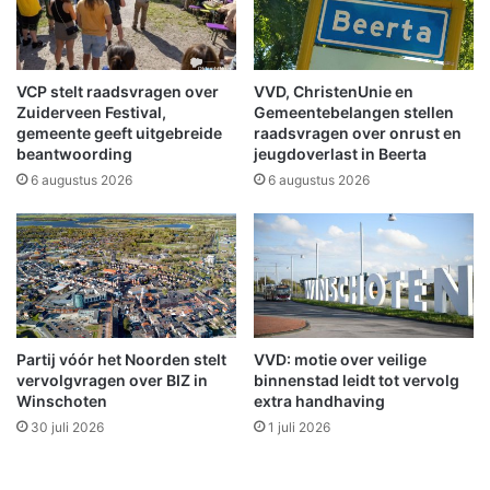
d
n
i
D
s
e
c
N
VCP stelt raadsvragen over
VVD, ChristenUnie en
h
a
Zuiderveen Festival,
Gemeentebelangen stellen
n
t
gemeente geeft uitgebreide
raadsvragen over onrust en
o
beantwoording
jeugdoverlast in Beerta
i
o
o
6 augustus 2026
6 augustus 2026
d
n
g
a
e
l
v
e
a
V
l
o
i
o
Partij vóór het Noorden stelt
VVD: motie over veilige
n
r
vervolgvragen over BIZ in
binnenstad leidt tot vervolg
B
l
Winschoten
extra handhaving
l
e
30 juli 2026
1 juli 2026
a
e
u
s
w
d