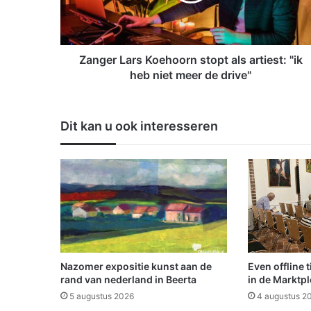
L
a
r
s
Zanger Lars Koehoorn stopt als artiest: "ik
K
heb niet meer de drive"
o
e
h
Dit kan u ook interesseren
o
o
r
n
s
t
o
p
t
a
Nazomer expositie kunst aan de
Even offline 
l
rand van nederland in Beerta
in de Marktpl
s
5 augustus 2026
4 augustus 2
a