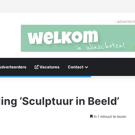
- advertent
Adverteerders
Vacatures
Contact
ing ‘Sculptuur in Beeld’
In 1 minuut te lezen