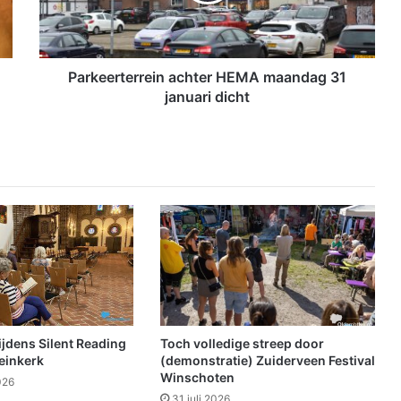
r
t
e
r
Parkeerterrein achter HEMA maandag 31
r
januari dicht
e
i
n
a
c
h
t
e
r
H
E
M
A
tijdens Silent Reading
Toch volledige streep door
m
einkerk
(demonstratie) Zuiderveen Festival
a
Winschoten
026
a
31 juli 2026