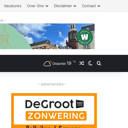
Vacatures
Over Ons
Disclaimer
Contact
ie -
℃
19
Willekeurig artikel
Switch skin
Zoeken
Oldambt
– advertenties –