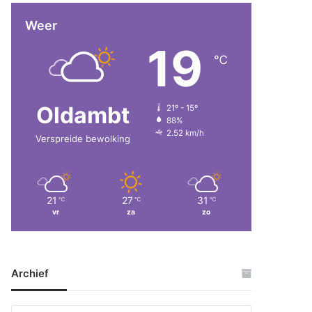
Weer
19
℃
Oldambt
21º - 15º
88%
2.52 km/h
Verspreide bewolking
21
27
31
℃
℃
℃
vr
za
zo
Archief