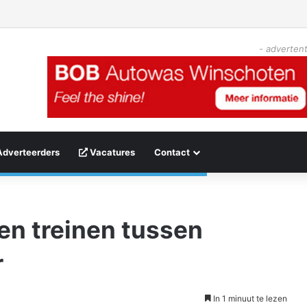
- advertent
Adverteerders
Vacatures
Contact
n treinen tussen
r
In 1 minuut te lezen