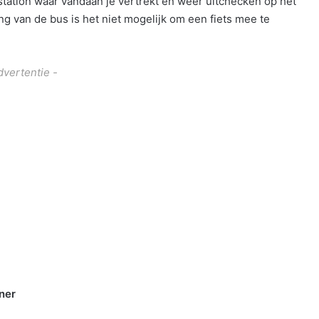
 station waar vandaan je vertrekt en weer uitchecken op het
ng van de bus is het niet mogelijk om een fiets mee te
dvertentie -
ner