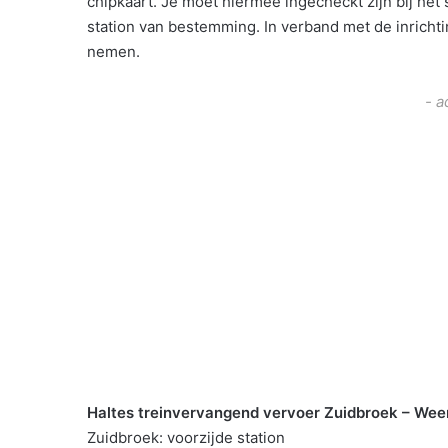
chipkaart. Je moet hiermee ingecheckt zijn bij het
station van bestemming. In verband met de inrichti
nemen.
- a
Haltes treinvervangend vervoer Zuidbroek – Wee
Zuidbroek: voorzijde station