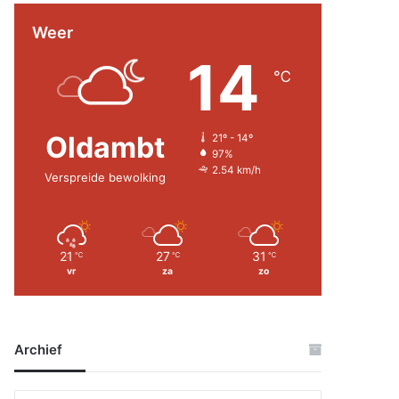
Weer
14
℃
Oldambt
21º - 14º
97%
2.54 km/h
Verspreide bewolking
21
27
31
℃
℃
℃
vr
za
zo
Archief