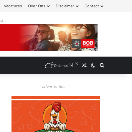
Vacatures
Over Ons
Disclaimer
Contact
ie -
℃
14
Willekeurig artikel
Switch skin
Zoeken
Oldambt
– advertenties –