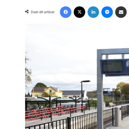
Facebook
X
LinkedIn
Messenger
Deel via Email
Deel dit artikel: