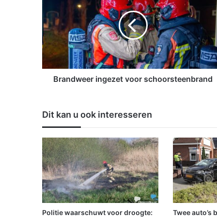
a
n
d
w
e
e
r
i
Brandweer ingezet voor schoorsteenbrand
n
g
e
Dit kan u ook interesseren
z
e
t
v
o
o
r
s
c
h
Politie waarschuwt voor droogte:
Twee auto’s 