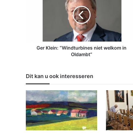
r
K
l
e
i
n
:
“
Ger Klein: “Windturbines niet welkom in
W
Oldambt”
i
n
d
Dit kan u ook interesseren
t
u
r
b
i
n
e
s
n