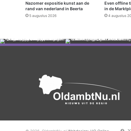
i
Nazomer expositie kunst aan de
Even offline 
e
rand van nederland in Beerta
in de Marktpl
t
5 augustus 2026
4 augustus 2
w
e
l
k
o
m
i
n
O
l
d
a
m
b
t
”