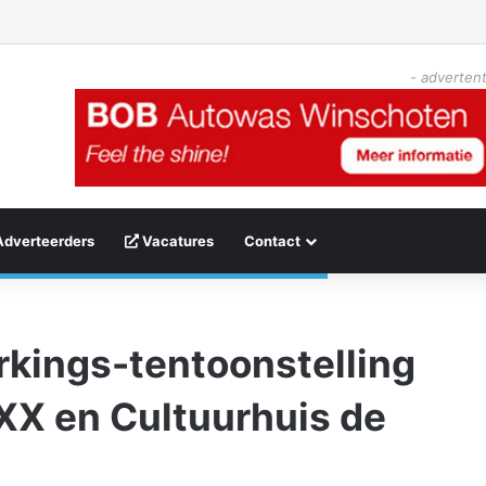
- advertent
Adverteerders
Vacatures
Contact
kings-tentoonstelling
XX en Cultuurhuis de