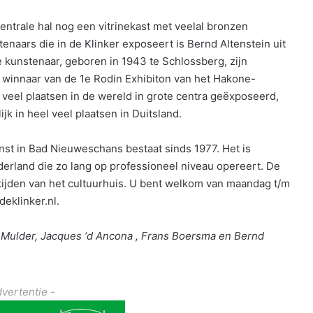
centrale hal nog een vitrinekast met veelal bronzen
tenaars die in de Klinker exposeert is Bernd Altenstein uit
e kunstenaar, geboren in 1943 te Schlossberg, zijn
j winnaar van de 1e Rodin Exhibiton van het Hakone-
veel plaatsen in de wereld in grote centra geëxposeerd,
k in heel veel plaatsen in Duitsland.
unst in Bad Nieuweschans bestaat sinds 1977. Het is
erland die zo lang op professioneel niveau opereert. De
stijden van het cultuurhuis. U bent welkom van maandag t/m
deklinker.nl.
e Mulder, Jacques ‘d Ancona , Frans Boersma en Bernd
dvertentie -