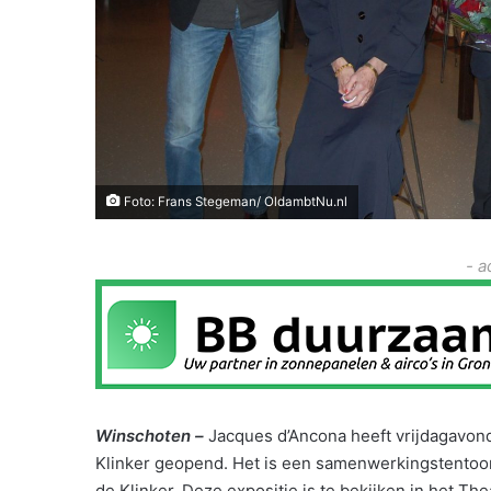
Foto: Frans Stegeman/ OldambtNu.nl
- a
Winschoten –
Jacques d’Ancona heeft vrijdagavond
Klinker geopend. Het is een samenwerkingstentoon
de Klinker. Deze expositie is te bekijken in het 