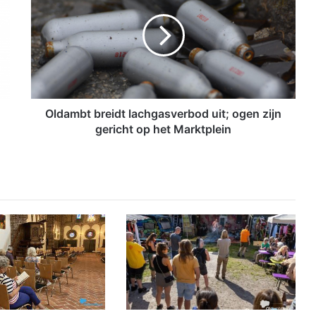
d
a
m
b
t
b
r
e
Oldambt breidt lachgasverbod uit; ogen zijn
i
gericht op het Marktplein
d
t
l
a
c
h
g
a
s
v
e
r