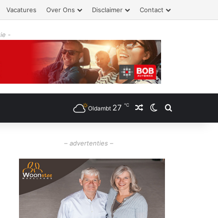
Vacatures
Over Ons
Disclaimer
Contact
ie -
℃
27
Willekeurig artikel
Switch skin
Zoeken
Oldambt
– advertenties –