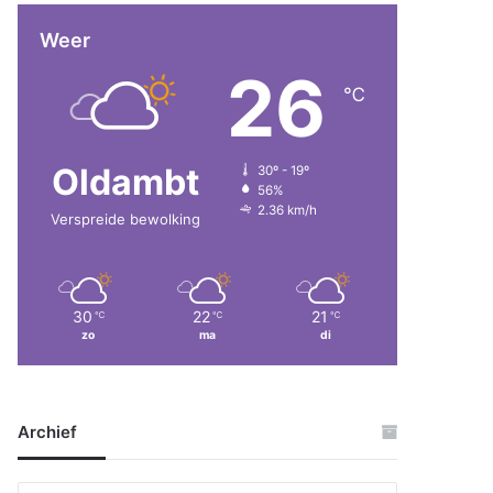
Weer
26
℃
Oldambt
30º - 19º
56%
2.36 km/h
Verspreide bewolking
30
22
21
℃
℃
℃
zo
ma
di
Archief