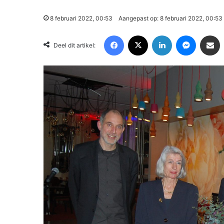
8 februari 2022, 00:53
Aangepast op: 8 februari 2022, 00:53
Facebook
X
LinkedIn
Messenger
Deel via Email
Deel dit artikel: