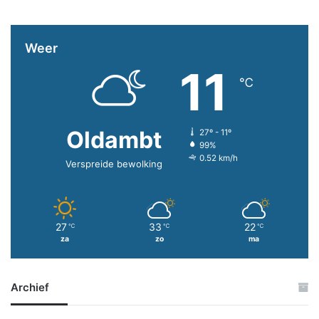
Weer
11
℃
Oldambt
27º - 11º
99%
0.52 km/h
Verspreide bewolking
27
33
22
℃
℃
℃
za
zo
ma
Archief