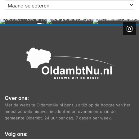
A
r
c
h
i
e
f
Over ons:
Met de website OldambtNu.nl bent u altijd op de hoogte van het
meest actuele nieuws, incidenten en evenementen in de
gemeente Oldambt. 24 uur per dag, 7 dagen per week.
Volg ons: