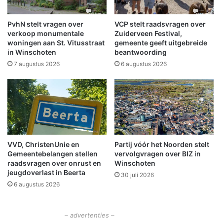
l
e
p
n
v
PvhN stelt vragen over
VCP stelt raadsvragen over
p
o
verkoop monumentale
Zuiderveen Festival,
r
o
woningen aan St. Vitusstraat
gemeente geeft uitgebreide
e
in Winschoten
beantwoording
r
m
o
7 augustus 2026
6 augustus 2026
i
u
e
d
v
e
o
r
o
s
r
m
w
e
VVD, ChristenUnie en
Partij vóór het Noorden stelt
e
t
Gemeentebelangen stellen
vervolgvragen over BIZ in
r
j
raadsvragen over onrust en
Winschoten
k
o
jeugdoverlast in Beerta
30 juli 2026
e
n
6 augustus 2026
n
g
d
e
e
k
– advertenties –
n
i