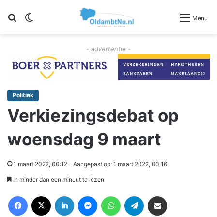
Zoeken
Switch skin
Menu
- advertentie -
Politiek
Verkiezingsdebat op
woensdag 9 maart
1 maart 2022, 00:12
Aangepast op: 1 maart 2022, 00:16
In minder dan een minuut te lezen
Facebook
X
LinkedIn
Messenger
WhatsApp
Telegram
Deel via Email