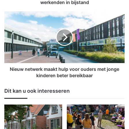
l
werkenden in bijstand
a
n
N
g
i
e
e
n
u
O
w
l
n
d
e
a
t
m
w
b
e
Nieuw netwerk maakt hulp voor ouders met jonge
t
r
kinderen beter bereikbaar
:
k
B
m
Dit kan u ook interesseren
i
a
j
a
v
k
e
t
r
h
d
u
i