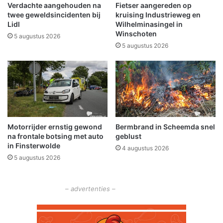
g
n
Verdachte aangehouden na
Fietser aangereden op
e
g
twee geweldsincidenten bij
kruising Industrieweg en
m
:
Lidl
Wilhelminasingel in
e
Winschoten
V
5 augustus 2026
e
o
5 augustus 2026
n
o
t
r
e
l
r
o
a
p
a
i
d
g
Motorrijder ernstig gewond
Bermbrand in Scheemda snel
s
e
na frontale botsing met auto
geblust
v
u
in Finsterwolde
e
4 augustus 2026
i
5 augustus 2026
r
t
k
s
i
l
– advertenties –
e
a
z
g
i
e
n
n