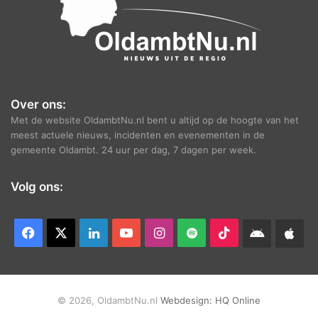
Over ons:
Met de website OldambtNu.nl bent u altijd op de hoogte van het
meest actuele nieuws, incidenten en evenementen in de
gemeente Oldambt. 24 uur per dag, 7 dagen per week.
Volg ons:
Facebook
X
LinkedIn
YouTube
Instagram
Spotify
TikTok
Android
App
app
Ap
© 2026, OldambtNu.nl
Webdesign:
HQ Online