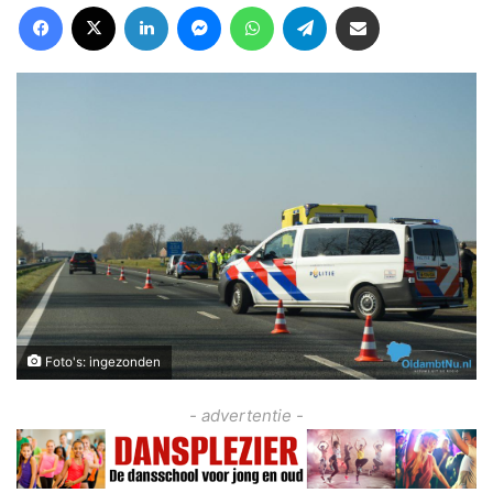
Facebook
X
LinkedIn
Messenger
WhatsApp
Telegram
Deel via Email
Foto's: ingezonden
- advertentie -