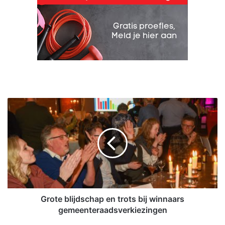
G
r
o
t
e
b
l
i
j
d
Grote blijdschap en trots bij winnaars
s
gemeenteraadsverkiezingen
c