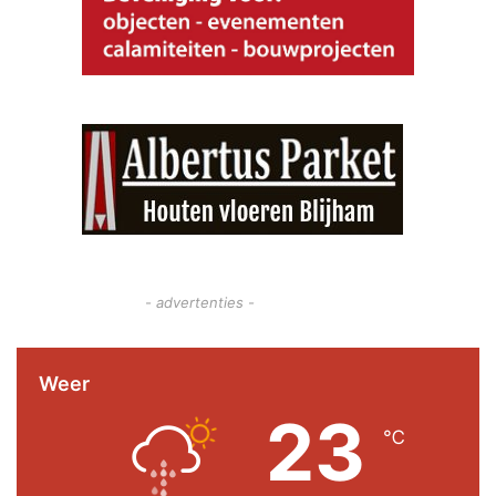
- advertenties -
Weer
23
℃