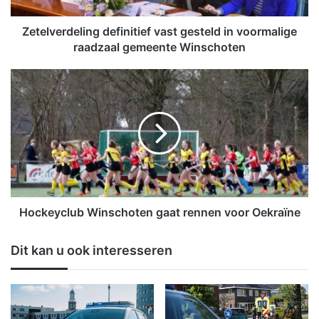
r
d
e
Zetelverdeling definitief vast gesteld in voormalige
l
raadzaal gemeente Winschoten
i
n
H
g
o
d
c
e
k
f
e
i
y
n
c
i
l
t
u
i
b
Hockeyclub Winschoten gaat rennen voor Oekraïne
e
W
f
i
Dit kan u ook interesseren
v
n
a
s
s
c
t
h
g
o