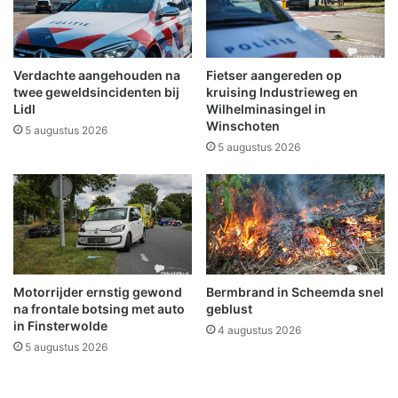
e
t
s
e
t
n
e
g
Verdachte aangehouden na
Fietser aangereden op
l
a
twee geweldsincidenten bij
kruising Industrieweg en
d
a
Lidl
Wilhelminasingel in
i
Winschoten
t
5 augustus 2026
n
r
5 augustus 2026
v
e
o
n
o
n
r
e
m
n
a
v
l
o
Motorrijder ernstig gewond
Bermbrand in Scheemda snel
i
o
na frontale botsing met auto
geblust
g
r
in Finsterwolde
e
4 augustus 2026
O
5 augustus 2026
r
e
a
k
a
r