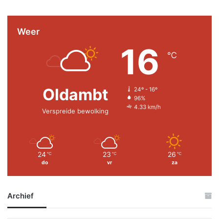
Weer
16
℃
Oldambt
24º - 16º
96%
4.33 km/h
Verspreide bewolking
24
23
26
℃
℃
℃
do
vr
za
Archief