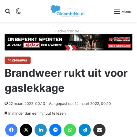
Zoeken
Switch skin
Menu
- advertentie -
112Nieuws
Brandweer rukt uit voor
gaslekkage
22 maart 2022, 00:10
Aangepast op: 22 maart 2022, 00:10
In minder dan een minuut te lezen
Facebook
X
LinkedIn
Messenger
WhatsApp
Telegram
Deel via Email