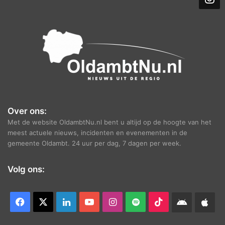
e
f
Over ons:
Met de website OldambtNu.nl bent u altijd op de hoogte van het
meest actuele nieuws, incidenten en evenementen in de
gemeente Oldambt. 24 uur per dag, 7 dagen per week.
Volg ons:
Facebook
X
LinkedIn
YouTube
Instagram
Spotify
TikTok
Android
App
app
Ap