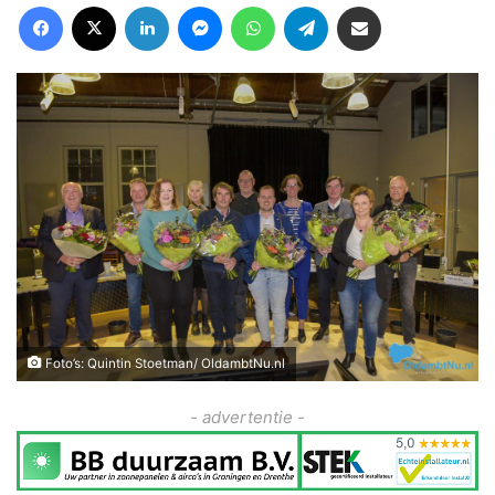
Facebook
X
LinkedIn
Messenger
WhatsApp
Telegram
Deel via Email
Foto’s: Quintin Stoetman/ OldambtNu.nl
- advertentie -