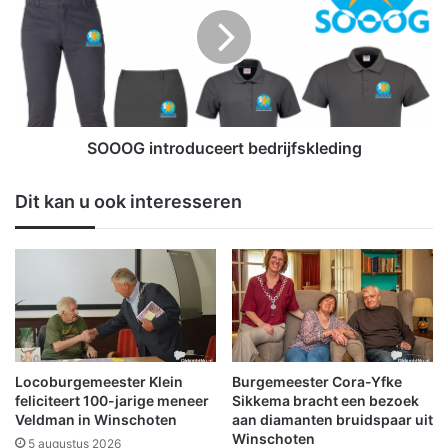
n
O
3
G
a
i
p
n
r
t
i
r
l
o
SOOOG introduceert bedrijfskleding
t
d
u
u
Dit kan u ook interesseren
s
c
s
e
e
e
n
r
W
t
i
b
n
e
s
d
c
r
Locoburgemeester Klein
Burgemeester Cora-Yfke
h
i
feliciteert 100-jarige meneer
Sikkema bracht een bezoek
o
j
Veldman in Winschoten
aan diamanten bruidspaar uit
t
Winschoten
f
5 augustus 2026