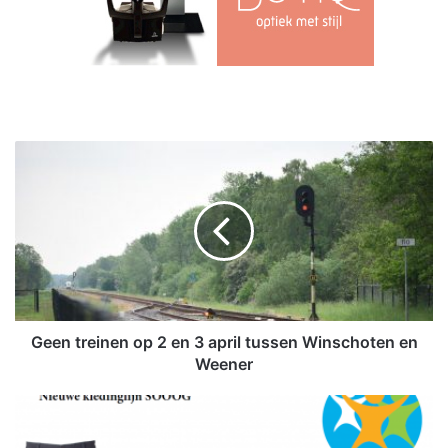
G
e
e
n
t
r
e
i
n
e
Geen treinen op 2 en 3 april tussen Winschoten en
n
Weener
o
p
S
2
O
e
O