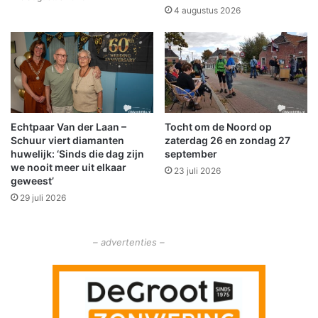
e
s
4 augustus 2026
n
k
e
l
n
e
W
d
e
i
e
n
n
g
Echtpaar Van der Laan –
Tocht om de Noord op
e
Schuur viert diamanten
zaterdag 26 en zondag 27
r
huwelijk: ‘Sinds die dag zijn
september
we nooit meer uit elkaar
23 juli 2026
geweest’
29 juli 2026
– advertenties –