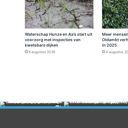
u
i
s
v
e
s
Waterschap Hunze en Aa’s start uit
Meer mensen
t
voorzorg met inspecties van
Oldambt verh
i
kwetsbare dijken
in 2025
n
6 augustus 2026
4 augustus 2
g
a
s
i
e
l
z
o
e
k
e
r