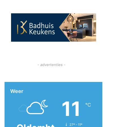
- advertenties -
Weer
11
℃
27º - 11º