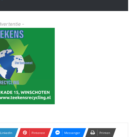
dvertentie -
LinkedIn
Pinterest
Messenger
Printen