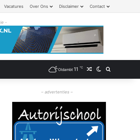
Vacatures
Over Ons
Disclaimer
Contact
ie -
℃
11
Willekeurig artikel
Switch skin
Zoeken
Oldambt
– advertenties –