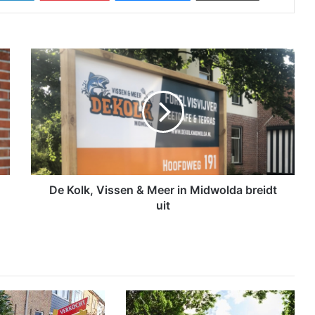
D
e
K
o
l
k
,
V
i
s
De Kolk, Vissen & Meer in Midwolda breidt
s
uit
e
n
&
M
e
e
r