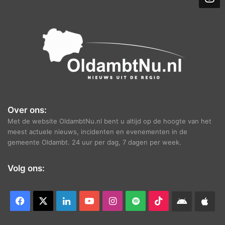
e
f
Over ons:
Met de website OldambtNu.nl bent u altijd op de hoogte van het
meest actuele nieuws, incidenten en evenementen in de
gemeente Oldambt. 24 uur per dag, 7 dagen per week.
Volg ons:
Facebook
X
LinkedIn
YouTube
Instagram
Spotify
TikTok
Android
App
app
Ap