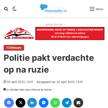
Zoeken
Switch skin
Menu
- advertentie -
112Nieuws
Politie pakt verdachte
op na ruzie
30 april 2022, 13:51
Aangepast op: 30 april 2022, 13:51
In minder dan een minuut te lezen
Facebook
X
LinkedIn
Messenger
WhatsApp
Telegram
Deel via Email