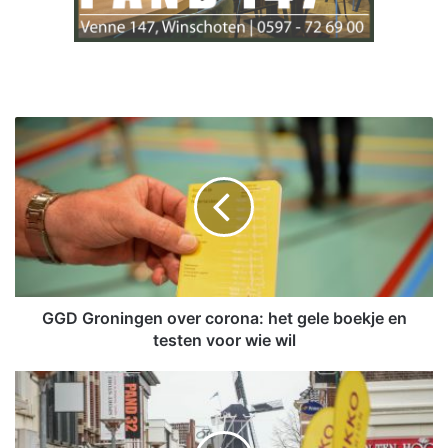
G
G
D
G
r
o
n
i
n
g
GGD Groningen over corona: het gele boekje en
e
testen voor wie wil
n
o
K
v
o
e
o
r
p