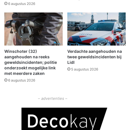
n
i
6 augustus 2026
t
e
e
n
s
m
t
a
e
r
n
k
v
t
Winschoter (32)
Verdachte aangehouden na
o
i
aangehouden na reeks
twee geweldsincidenten bij
o
n
geweldsincidenten; politie
Lidl
r
W
onderzoekt mogelijke link
5 augustus 2026
w
i
met meerdere zaken
i
n
6 augustus 2026
e
s
w
c
i
h
– advertenties –
l
o
t
e
n