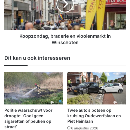
c
z
o
o
r
n
o
d
n
a
a
g
Koopzondag, braderie en vlooienmarkt in
:
,
Winschoten
h
b
e
r
Dit kan u ook interesseren
t
a
g
d
e
e
l
r
e
i
b
e
o
e
e
n
k
v
Politie waarschuwt voor
Twee auto’s botsen op
j
l
droogte: ‘Gooi geen
kruising Oudewerfslaan en
e
o
sigaretten of peuken op
Piet Heinlaan
e
straat’
o
6 augustus 2026