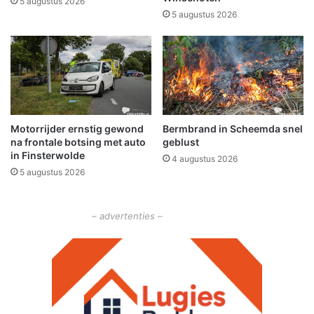
5 augustus 2026
h
3
5 augustus 2026
o
3
t
e
n
Motorrijder ernstig gewond
Bermbrand in Scheemda snel
na frontale botsing met auto
geblust
in Finsterwolde
4 augustus 2026
5 augustus 2026
– advertenties –