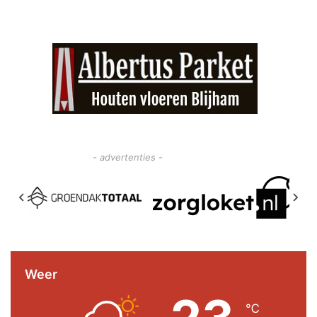
- advertenties -
Weer
℃