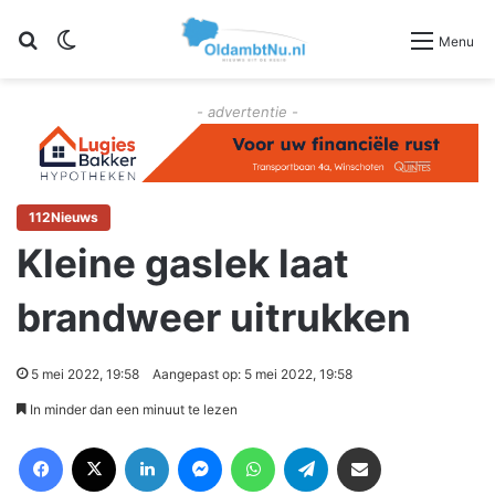
Zoeken
Switch skin
Menu
- advertentie -
112Nieuws
Kleine gaslek laat
brandweer uitrukken
5 mei 2022, 19:58
Aangepast op: 5 mei 2022, 19:58
In minder dan een minuut te lezen
Facebook
X
LinkedIn
Messenger
WhatsApp
Telegram
Deel via Email