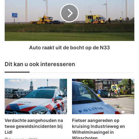
n
t
g
o
a
r
a
a
n
a
Z
k
u
t
i
u
Auto raakt uit de bocht op de N33
d
i
e
t
Dit kan u ook interesseren
r
d
v
e
e
b
e
o
n
c
i
h
n
t
W
o
i
p
Verdachte aangehouden na
Fietser aangereden op
n
d
twee geweldsincidenten bij
kruising Industrieweg en
s
e
Lidl
Wilhelminasingel in
Winschoten
c
N