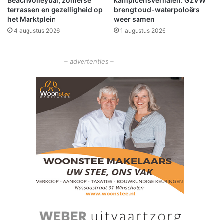
Beachvolleybal, zomerse
kampioensverhalen: GZVW
0
terrassen en gezelligheid op
brengt oud-waterpoloërs
het Marktplein
weer samen
4 augustus 2026
1 augustus 2026
– advertenties –