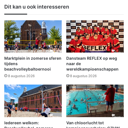
a
e
Dit kan u ook interesseren
n
G
d
e
w
m
e
e
e
e
r
n
u
t
i
e
t
O
Marktplein in zomerse sferen
Dansteam REFLEX op weg
r
l
tijdens
naar de
u
d
beachvolleybaltoernooi
wereldkampioenschappen
k
a
8 augustus 2026
8 augustus 2026
k
m
e
b
n
t
i
n
2
0
Iedereen welkom:
Van chloorlucht tot
5