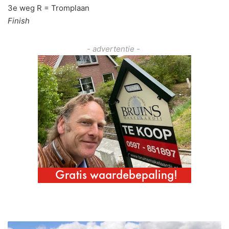
3e weg R = Tromplaan
Finish
- advertentie -
B