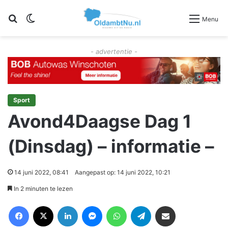
Zoeken
Switch skin
Menu
- advertentie -
Sport
Avond4Daagse Dag 1
(Dinsdag) – informatie –
14 juni 2022, 08:41
Aangepast op: 14 juni 2022, 10:21
In 2 minuten te lezen
Facebook
X
LinkedIn
Messenger
WhatsApp
Telegram
Deel via Email