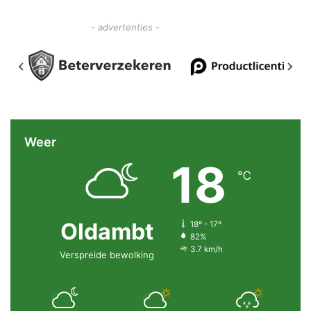
- advertenties -
Weer
18
℃
Oldambt
18º - 17º
82%
3.7 km/h
Verspreide bewolking