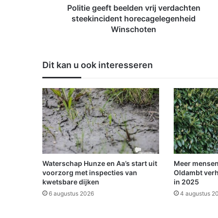
e
Politie geeft beelden vrij verdachten
f
steekincident horecagelegenheid
t
Winschoten
b
e
e
Dit kan u ook interesseren
l
d
e
n
v
r
i
j
v
e
Waterschap Hunze en Aa’s start uit
Meer mensen
r
voorzorg met inspecties van
Oldambt verh
d
kwetsbare dijken
in 2025
a
6 augustus 2026
4 augustus 2
c
h