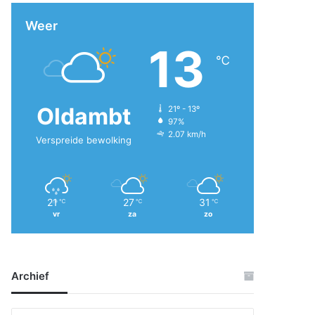
Weer
13
℃
Oldambt
21º - 13º
97%
2.07 km/h
Verspreide bewolking
21
27
31
℃
℃
℃
vr
za
zo
Archief