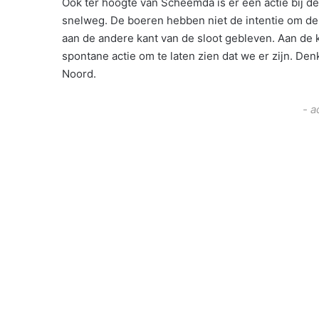
Ook ter hoogte van Scheemda is er een actie bij de
snelweg. De boeren hebben niet de intentie om de 
aan de andere kant van de sloot gebleven. Aan de k
spontane actie om te laten zien dat we er zijn. D
Noord.
- a