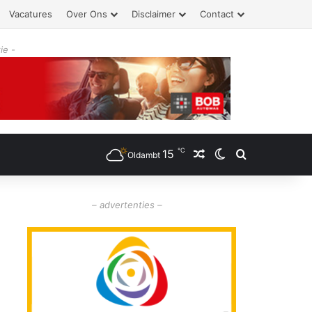
Vacatures
Over Ons
Disclaimer
Contact
ie -
℃
15
Willekeurig artikel
Switch skin
Zoeken
Oldambt
– advertenties –