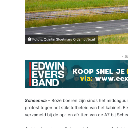
Foto's: Quintin Stoetman/ OldambtNu.nl
- a
Scheemda –
Boze boeren zijn sinds het middaguu
protest tegen het stikstofbeleid van het kabinet
verzameld bij de op- en afritten van de A7 bij Sch