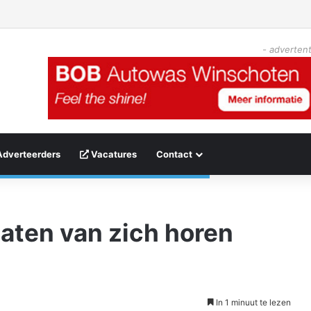
- advertent
Adverteerders
Vacatures
Contact
aten van zich horen
In 1 minuut te lezen