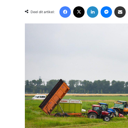
Facebook
X
LinkedIn
Messenger
Deel via Email
Deel dit artikel: