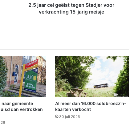
l
2,5 jaar cel geëist tegen Stadjer voor
g
verkrachting 15-jarig meisje
e
ë
i
s
t
t
e
g
e
n
S
t
a
d
 naar gemeente
Al meer dan 16.000 solobroezz’n-
j
uisd dan vertrokken
kaarten verkocht
e
30 juli 2026
r
026
v
o