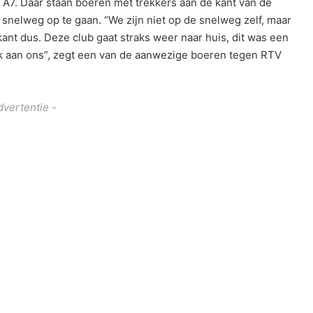
 A7. Daar staan boeren met trekkers aan de kant van de
snelweg op te gaan. “We zijn niet op de snelweg zelf, maar
ant dus. Deze club gaat straks weer naar huis, dit was een
enk aan ons”, zegt een van de aanwezige boeren tegen RTV
dvertentie -