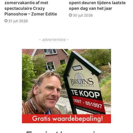
zomervakantie af met
opent deuren tijdens laatste
e
G
spectaculaire Crazy
open dag van het jaar
h
L
Pianoshow – Zomer Editie
30 juli 2026
o
I
31 juli 2026
u
)
d
b
M
i
– advertenties –
o
e
l
d
e
t
n
k
d
a
e
n
D
s
e
e
l
n
l
v
e
o
n
o
r
i
n