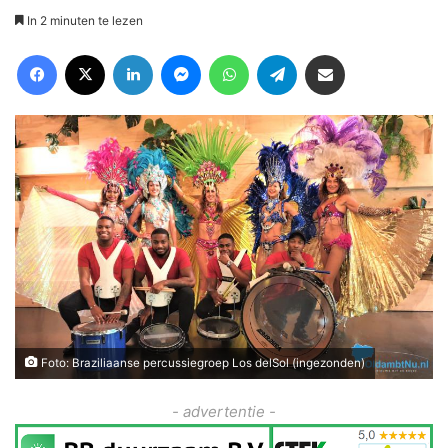
In 2 minuten te lezen
Facebook
X
LinkedIn
Messenger
WhatsApp
Telegram
Deel via Email
Foto: Braziliaanse percussiegroep Los delSol (ingezonden)
- advertentie -