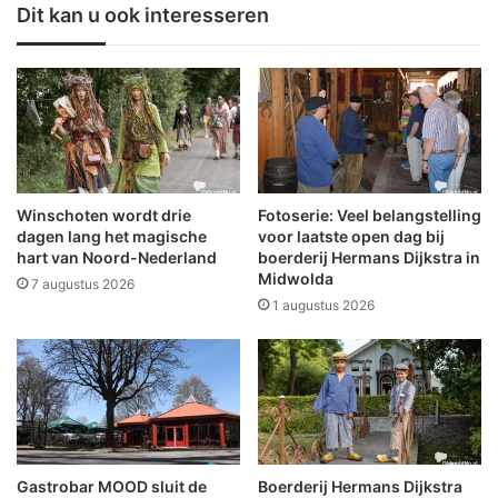
Dit kan u ook interesseren
t
L
b
e
i
e
j
f
a
s
a
t
n
i
r
j
e
l
Winschoten wordt drie
Fotoserie: Veel belangstelling
s
I
dagen lang het magische
voor laatste open dag bij
t
n
hart van Noord-Nederland
boerderij Hermans Dijkstra in
a
Midwolda
t
7 augustus 2026
u
e
1 augustus 2026
r
r
a
v
t
e
i
n
e
t
e
i
n
e
Gastrobar MOOD sluit de
Boerderij Hermans Dijkstra
b
(