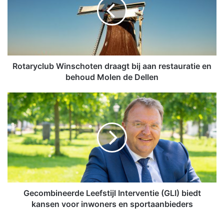
a
r
y
c
l
u
b
Rotaryclub Winschoten draagt bij aan restauratie en
W
behoud Molen de Dellen
i
n
G
s
e
c
c
h
o
o
m
t
b
e
i
n
n
d
e
r
e
Gecombineerde Leefstijl Interventie (GLI) biedt
a
r
kansen voor inwoners en sportaanbieders
a
d
g
e