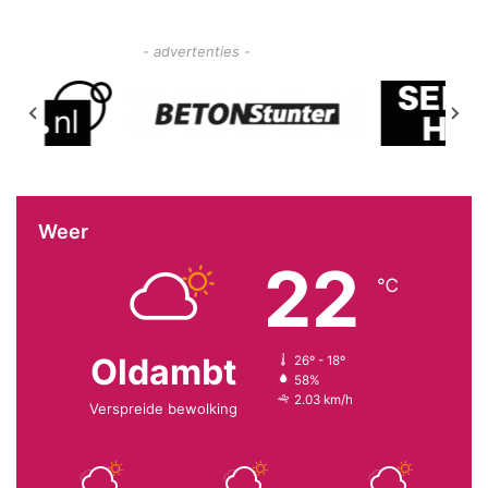
- advertenties -
Weer
22
℃
Oldambt
26º - 18º
58%
2.03 km/h
Verspreide bewolking